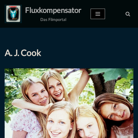
Fluxkompensator
Zum
Das Filmportal
Inhalt
springen
A. J. Cook