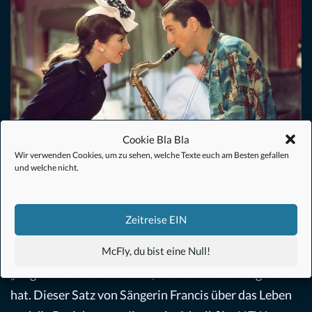
Cookie Bla Bla
Wir verwenden Cookies, um zu sehen, welche Texte euch am Besten gefallen
und welche nicht.
New York, New York (1977) –
Filmkritik
Zeitreise EIN
Drama
,
Film
,
Musik
von
Christoph Müller
24. August 2023
McFly, du bist eine Null!
„Gegensätze“ Es ist anders, als man es sich vorgestellt
hat. Dieser Satz von Sängerin Francis über das Leben