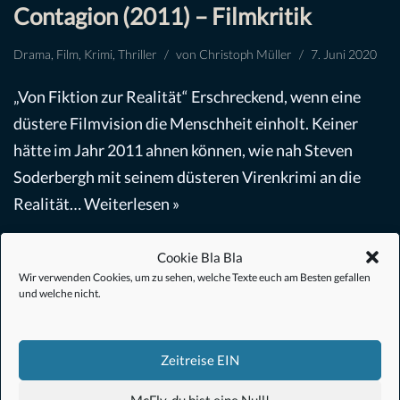
Contagion (2011) – Filmkritik
Drama
,
Film
,
Krimi
,
Thriller
von
Christoph Müller
7. Juni 2020
„Von Fiktion zur Realität“ Erschreckend, wenn eine
düstere Filmvision die Menschheit einholt. Keiner
hätte im Jahr 2011 ahnen können, wie nah Steven
Soderbergh mit seinem düsteren Virenkrimi an die
Realität…
Weiterlesen »
Cookie Bla Bla
Wir verwenden Cookies, um zu sehen, welche Texte euch am Besten gefallen
und welche nicht.
#Anime
Zeitreise EIN
#1.21 Gigawatt