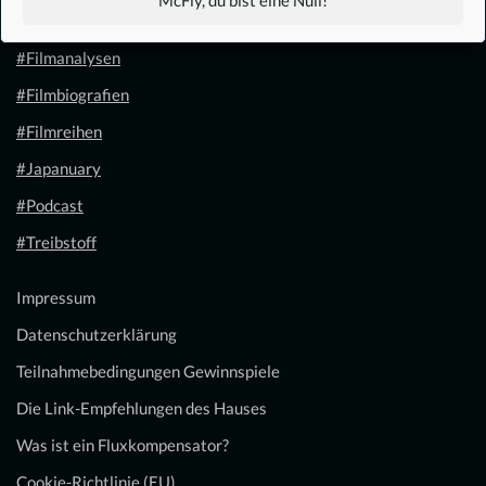
McFly, du bist eine Null!
#Filmkalender
#Filmanalysen
#Filmbiografien
#Filmreihen
#Japanuary
#Podcast
#Treibstoff
Impressum
Datenschutzerklärung
Teilnahmebedingungen Gewinnspiele
Die Link-Empfehlungen des Hauses
Was ist ein Fluxkompensator?
Cookie-Richtlinie (EU)