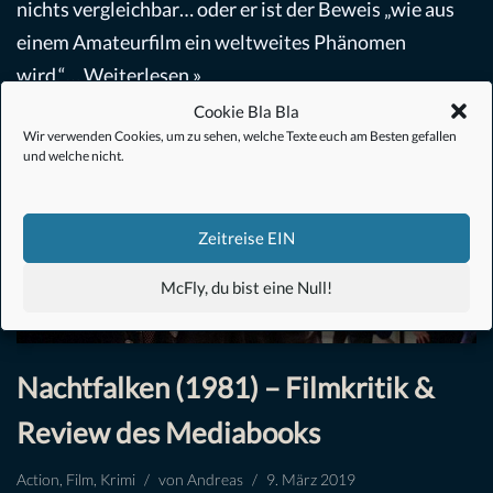
nichts vergleichbar… oder er ist der Beweis „wie aus
einem Amateurfilm ein weltweites Phänomen
wird.“…
Weiterlesen »
Cookie Bla Bla
Wir verwenden Cookies, um zu sehen, welche Texte euch am Besten gefallen
und welche nicht.
Zeitreise EIN
McFly, du bist eine Null!
Nachtfalken (1981) – Filmkritik &
Review des Mediabooks
Action
,
Film
,
Krimi
von
Andreas
9. März 2019