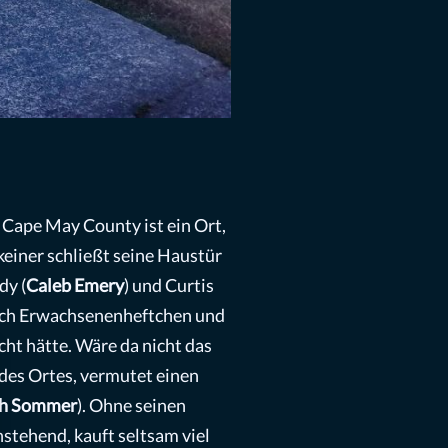
h Cape May County ist ein Ort,
einer schließt seine Haustür
dy (
Caleb Emery
) und Curtis
durch Erwachsenenheftchen und
cht hätte. Wäre da nicht das
des Ortes, vermutet einen
ch Sommer
). Ohne seinen
stehend, kauft seltsam viel