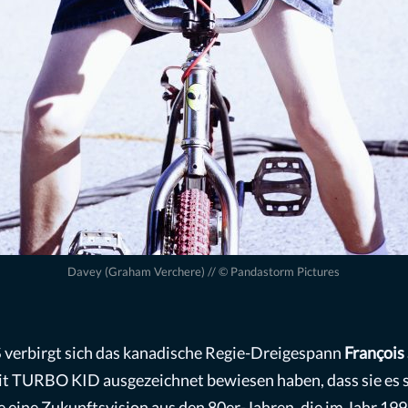
Davey (Graham Verchere) // © Pandastorm Pictures
verbirgt sich das kanadische Regie-Dreigespann
François
mit TURBO KID ausgezeichnet bewiesen haben, dass sie es s
ie eine Zukunftsvision aus den 80er-Jahren, die im Jahr 19