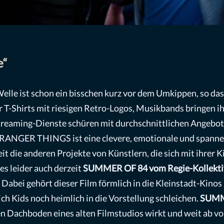
e“
lle ist schon ein bisschen kurz vor dem Umkippen, so das
r T-Shirts mit riesigen Retro-Logos, Musikbands bringen 
Streaming-Dienste schüren mit durchschnittlichen Angebot
STRANGER THINGS ist eine clevere, emotionale und spannend
t die anderen Projekte von Künstlern, die sich mit ihrer K
es leider auch derzeit
SUMMER OF 84 vom Regie-Kollekti
. Dabei gehört dieser Film förmlich in die Kleinstadt-Kino
ch Kids noch heimlich in die Vorstellung schleichen.
SUMM
en Dachboden eines alten Filmstudios wirkt und weit ab