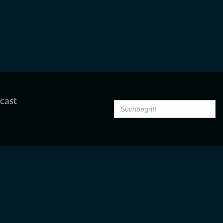
cast
Search
for: