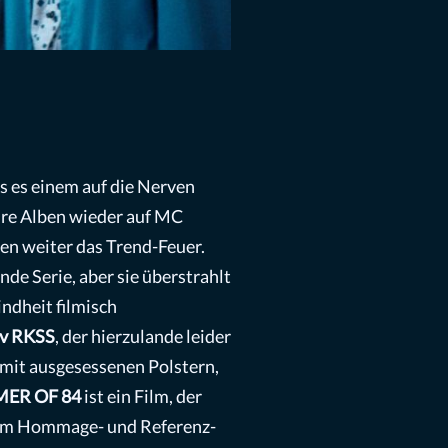
s es einem auf die Nerven
ihre Alben wieder auf MC
en weiter das Trend-Feuer.
e Serie, aber sie überstrahlt
indheit filmisch
v RKSS
, der hierzulande leider
s mit ausgesessenen Polstern,
ER OF 84
ist ein Film, der
 vom Hommage- und Referenz-