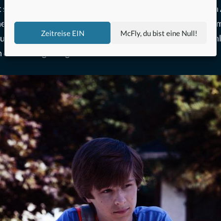
seine Kellerfenster geschwärzt. Von seiner unheimlichen 
n. Aber er ist ein Polizist und die sind in den USA schon 
Zeitreise EIN
McFly, du bist eine Null!
uch seine Freunde überzeugen, dass er den „Cape May Schl
n diesen langweiligen Sommerferien kann nicht schaden.