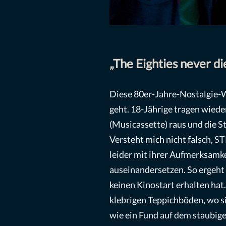
„The Eighties never di
Diese 80er-Jahre-Nostalgie-We
geht. 18-Jährige tragen wiede
(Musicassette) raus und die 
Versteht mich nicht falsch, 
leider mit ihrer Aufmerksamkei
auseinandersetzen. So ergeht 
keinen Kinostart erhalten hat
klebrigen Teppichböden, wo si
wie ein Fund auf dem staubig