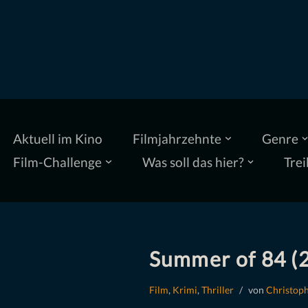
Zum
Inhalt
springen
Aktuell im Kino
Filmjahrzehnte
Genre
Film-Challenge
Was soll das hier?
Trei
Summer of 84 (2
Film
,
Krimi
,
Thriller
von
Christoph