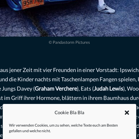
© Pandastorm Pictures
 aus jener Zeit mit vier Freunden in einer Vorstadt: Ipswic
nd die Kinder nachts mit Taschenlampen Fangen spielen, k
e Jungs Davey (
Graham Verchere
), Eats (
Judah Lewis
), Woo
est im Griff ihrer Hormone, blättern in ihrem Baumhaus 
er Eltern. Ein Idyll in dem man gern seine Kindheit verbra
Cookie Bla Bla
gen in ihrem Alter. Davey Armstrong, der Zeitungsjunge 
in seiner Nachbarschaft wohnt, den Cop Wayne Mackey (
Ri
Wir verwenden Cookies, um zu sehen, welche Texte euch am Besten
gefallen und welche nicht.
emeinschaft schon etwas seltsam wirken: Anfang 40, allein