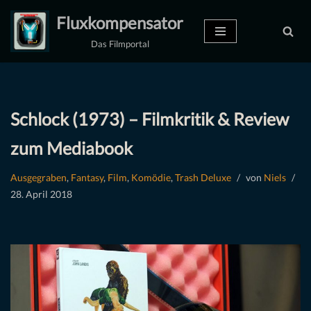
Fluxkompensator
Zum
Das Filmportal
Inhalt
springen
Schlock (1973) – Filmkritik & Review
zum Mediabook
Ausgegraben
,
Fantasy
,
Film
,
Komödie
,
Trash Deluxe
von
Niels
28. April 2018