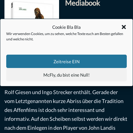
Mediabook
Als
Bonusmaterial
Cookie Bla Bla
bekommt man unter
Wir verwenden Cookies, um zu sehen, welche Texte euch am Besten gefallen
anderem einen recht
und welche nicht.
ausführlichen
(zweisprachigen!)
Buchteil
Zeitreise EIN
inmitten des Mediabooks,
welcher Texte von
McFly, du bist eine Null!
© 2018 Turbine Classics GmbH
Filmwissenschaftler Dr.
Rolf Giesen und Ingo Strecker enthält. Gerade der
vom Letztgenannten kurze Abriss über die Tradition
des Affenfilms ist doch sehr interessant und
informativ. Auf den Scheiben selbst werden wir direkt
nach dem Einlegen in den Player von John Landis