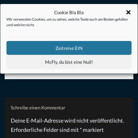
Cookie Bla Bla
Wir verwenden Cookies, um zu sehen, welche Texte euch am Besten gefallen
und welche nicht.
Franz
Synecdoche New York, Los amantes del Círculo Polar,
Melancholia, La mala educación, Underground, Grand Budapest
Zeitreise EIN
Hotel – noch Fragen?
McFly, du bist eine Null!
Schreibe einen Kommentar
Deine E-Mail-Adresse wird nicht veröffentlicht.
Erforderliche Felder sind mit
*
markiert