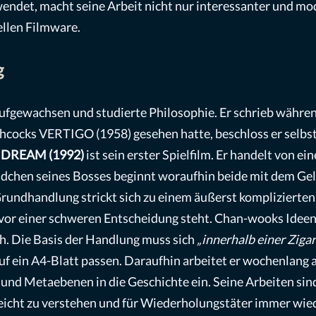
endet, macht seine Arbeit nicht nur interessanter und mo
ellen Filmware.
g
aufgewachsen und studierte Philosophie. Er schrieb währe
cocks VERTIGO (1958) gesehen hatte, beschloss er selbst
 DREAM (1992)
ist sein erster Spielfilm. Er handelt von e
dchen seines Bosses beginnt woraufhin beide mit dem Gel
undhandlung strickt sich zu einem äußerst komplizierten 
 vor einer schweren Entscheidung steht. Chan-wooks Ideenf
h. Die Basis der Handlung muss sich
„innerhalb einer Ziga
auf ein A4-Blatt passen. Daraufhin arbeitet er wochenlan
und Metaebenen in die Geschichte ein. Seine Arbeiten sin
eicht zu verstehen und für Wiederholungstäter immer wied