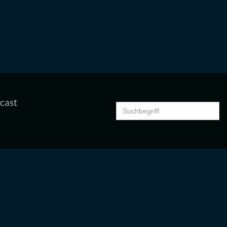
cast
Search
for: