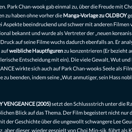
n. Park Chan-wook gab einmal zu, über die Freude mit Choi
en zu haben ohne vorher die
Manga-Vorlage zu OLDBOY
g
lei Aspekte beeindruckend und schwer mit anderen Filmen v
onal bekannt und wurde als Vertreter der „neuen koreanisc
e Druck auf seine Filme wuchs dadurch ebenfalls an. Er anal
 auf
weibliche Hauptfiguren
zu konzentrieren (Er bezieht 
tlerische Entscheidung mit ein). Die viele Gewalt, Wut un
 wirkte sich auch auf Park Chan-wooks Seele als Fil
gie zu beenden, indem seine „Wut anmutiger, sein Hass nob
Y VENGEANCE (2005)
setzt den Schlussstrich unter die Ra
lichen Blick auf das Thema. Der Film begeistert nicht nur 
it der Geschichte über die ungewollt schwangere Lee Geum
, aber dieser, wieder gespielt von Choi Min-sik, führt als