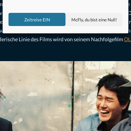
d eine Niere für seine todkranke Schwester benötigt. Die
ird Kidnapper, um Geld für die Arztkosten aufzutreiben. De
Zeitreise EIN
McFly, du bist eine Null!
ersonen, die am Ende teuer dafür bezahlen werden. Mit ein
ies Chan-wook wie gut er visuell erzählen kann. Die noch
lerische Linie des Films wird von seinem Nachfolgefilm
OL