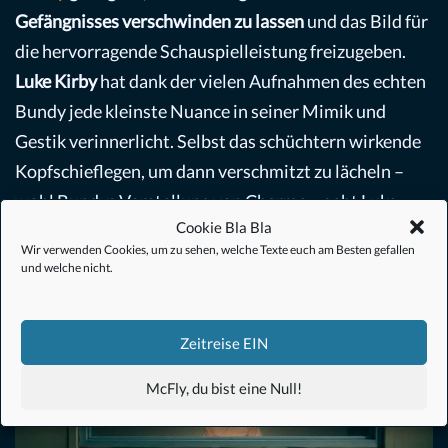
Gefängnisses verschwinden zu lassen
und das Bild für
die hervorragende Schauspielleistung freizugeben.
Luke Kirby
hat dank der vielen Aufnahmen des echten
Bundy jede kleinste Nuance in seiner Mimik und
Gestik verinnerlicht. Selbst das schüchtern wirkende
Kopfschieflegen, um dann verschmitzt zu lächeln –
wohl Bundys Vorstellung von Charme – geht Luke
Cookie Bla Bla
Kirby in Fleisch und Blut über.
Wir verwenden Cookies, um zu sehen, welche Texte euch am Besten gefallen
und welche nicht.
Zeitreise EIN
McFly, du bist eine Null!