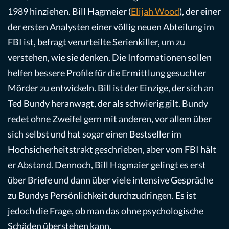
1989 hinziehen. Bill Hagmeier (
Elijah Wood
), der einer
der ersten Analysten einer völlig neuen Abteilung im
FBI ist, befragt verurteilte Serienkiller, um zu
verstehen, wie sie denken. Die Informationen sollen
helfen bessere Profile für die Ermittlung gesuchter
Mörder zu entwickeln. Bill ist der Einzige, der sich an
Ted Bundy heranwagt, der als schwierig gilt. Bundy
redet ohne Zweifel gern mit anderen, vor allem über
sich selbst und hat sogar einen Bestseller im
Hochsicherheitstrakt geschrieben, aber vom FBI hält
er Abstand. Dennoch, Bill Hagmaier gelingt es erst
über Briefe und dann über viele intensive Gespräche
zu Bundys Persönlichkeit durchzudringen. Es ist
jedoch die Frage, ob man das ohne psychologische
Schäden überstehen kann.