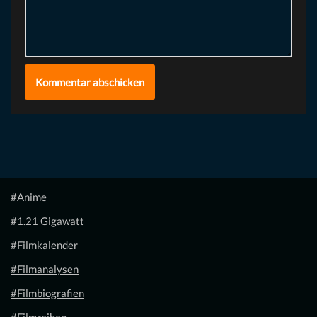
#Anime
#1.21 Gigawatt
#Filmkalender
#Filmanalysen
#Filmbiografien
#Filmreihen