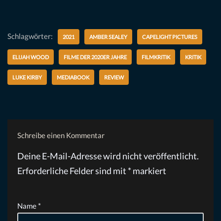
Schlagwörter:
2021
AMBER SEALEY
CAPELIGHT PICTURES
ELIJAH WOOD
FILME DER 2020ER JAHRE
FILMKRITIK
KRITIK
LUKE KIRBY
MEDIABOOK
REVIEW
Schreibe einen Kommentar
Deine E-Mail-Adresse wird nicht veröffentlicht.
Erforderliche Felder sind mit
*
markiert
Name
*