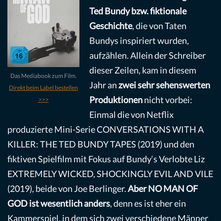
Ted Bundy bzw. fiktionale
Geschichte
, die von Taten
Bundys inspiriert wurden,
aufzählen. Allein der Schreiber
dieser Zeilen, kam in diesem
Das Mediabook zum Film.
Jahr an
zwei sehr sehenswerten
Direkt beim Label bestellen
Produktionen
nicht vorbei:
>>>
Einmal die von Netflix
produzierte Mini-Serie CONVERSATIONS WITH A
KILLER: THE TED BUNDY TAPES (2019) und den
fiktiven Spielfilm mit Fokus auf Bundy‘s Verlobte Liz
EXTREMELY WICKED, SHOCKINGLY EVIL AND VILE
(2019), beide von Joe Berlinger.
Aber NO MAN OF
GOD ist wesentlich anders
, denn es ist eher ein
Kammerspiel, in dem sich zwei verschiedene Männer