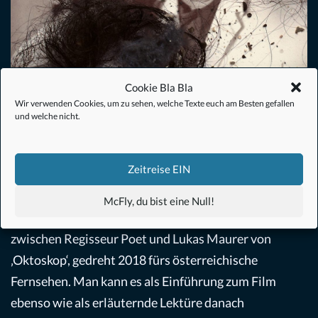
Cookie Bla Bla
Wir verwenden Cookies, um zu sehen, welche Texte euch am Besten gefallen
Das Mediabook von TROST (AT)
und welche nicht.
Das österreichische Mediabook kommt zunächst
Zeitreise EIN
einmal schmal und schlicht daher (1 DVD), beinhaltet
aber
eine wohlkuratierte Auswahl essenzieller Extras
.
McFly, du bist eine Null!
Zunächst ist da ein interessantes Gespräch (24 Min.)
zwischen Regisseur Poet und Lukas Maurer von
‚Oktoskop‘, gedreht 2018 fürs österreichische
Fernsehen. Man kann es als Einführung zum Film
ebenso wie als erläuternde Lektüre danach