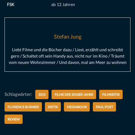
FSK
ab 12 Jahren
Stefan Jung
Liebt Filme und die Bücher dazu / Liest, erzählt und schreibt
gern / Schaltet oft sein Handy aus, nicht nur im Kino / Träumt
vom neuen Wohnzimmer / Und davon, mal am Meer zu wohnen
Schlagwörter:
2015
FILME DER 2010ER JAHRE
FILMKRITIK
FLORENCE BURNIER
KRITIK
MEDIABOOK
PAUL POET
REVIEW