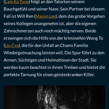
(
Lam Ka Tung
) folgt an den Tatorten seinem
Bauchgefühl und seiner Nase. Sein Partner bei diesem
Fall ist Will Ren (
Mason Lee
), dem das grobe Vorgehen
seines Kollegen unangenehm ist, aber die eigenen
Zahnschmerzen auch noch mächtig nerven. Beide
erzwingen sich die Hilfe von der kriminellen Wong To
(
Liu Cya
), die für den Unfall an Chams Familie
Wiedergutmachung leisten will. Die Spur führt zu den
Armen, Süchtigen und Heimatlosen der Stadt. Sie
werden kaum beachtet in ihrem Treiben und bietet die
perfekte Tarnung für einen geisteskranken Killer.