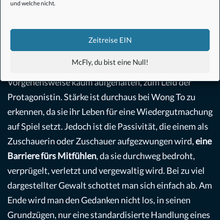
und welche nicht.
heiligt die Mittel.
Der Täter sucht nach Befriedung
seiner Triebe und seinem Kindheitstraumata. Die
Polizei nutzt die Gewalt, um möglichst schnell den
Zeitreise EIN
Killer zu fassen. Polizeiarbeit nach Vorschrift gibt es
McFly, du bist eine Null!
nicht. Cham Lau wird in seiner harten, gesetzlosen
Vorgehensweise kaum aufgehalten, zum Leid der
Protagonistin. Stärke ist durchaus bei Wong To zu
erkennen, da sie ihr Leben für eine Wiedergutmachung
auf Spiel setzt. Jedoch ist die Passivität, die einem als
Zuschauerin oder Zuschauer aufgezwungen wird,
eine
Barriere fürs Mitfühlen
, da sie durchweg bedroht,
verprügelt, verletzt und vergewaltig wird. Bei zu viel
dargestellter Gewalt schottet man sich einfach ab. Am
Ende wird man den Gedanken nicht los, in seinen
Grundzügen, nur eine standardisierte Handlung eines