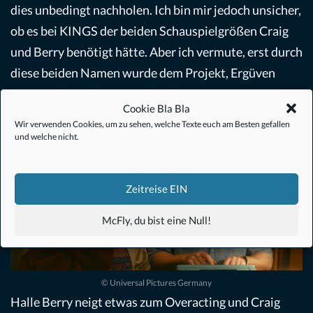
dies unbedingt nachholen. Ich bin mir jedoch unsicher,
ob es bei KINGS der beiden Schauspielgrößen Craig
und Berry benötigt hätte. Aber ich vermute, erst durch
diese beiden Namen wurde dem Projekt, Ergüven
schrieb bereits 2011 das Drehbuch, eine
Finanzierung
Cookie Bla Bla
ermöglicht.
Wir verwenden Cookies, um zu sehen, welche Texte euch am Besten gefallen
und welche nicht.
Zeitreise EIN
McFly, du bist eine Null!
© Universal Pictures Germany
Halle Berry neigt etwas zum Overacting und Craig