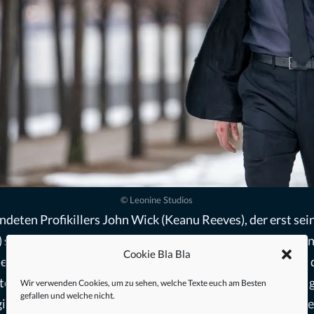
© Leonine Studios
deten Profikillers John Wick (Keanu Reeves), der erst sei
) seines ehemaligen Auftraggebers (Mikael Nyquist) auch 
Cookie Bla Bla
r ein wenig Häme (paraphrasiert die Internetmeinung: „All
chte es aber im bereits schon 2014 komplett ironieübersätti
Wir verwenden Cookies, um zu sehen, welche Texte euch am Besten
gefallen und welche nicht.
egie-Duo
Chad Stahelski
und David Leitch ihren Killer auf s