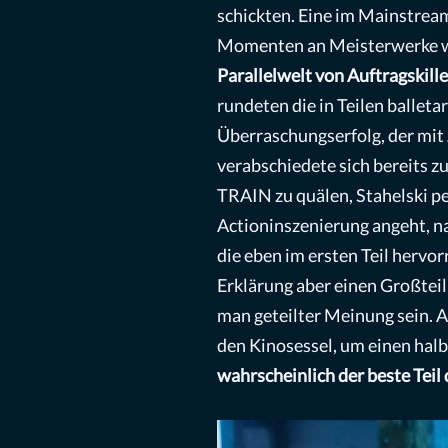
schickten. Eine im Mainstream
Momenten an Meisterwerke w
Parallelwelt von Auftragskill
rundeten die in Teilen ball
Überraschungserfolg, der mit
verabschiedete sich bereits 
TRAIN zu quälen, Stahelski pe
Actioninszenierung angeht, nat
die eben im ersten Teil hervo
Erklärung aber einen Großteil
man geteilter Meinung sein. A
den Kinosessel, um einen hal
wahrscheinlich der beste Teil 