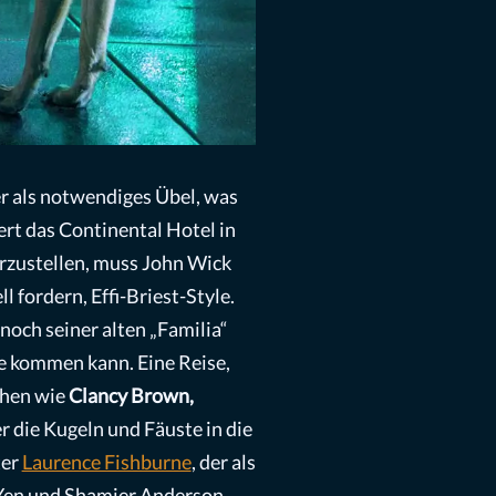
her als notwendiges Übel, was
ert das Continental Hotel in
rzustellen, muss John Wick
ll fordern, Effi-Briest-Style.
noch seiner alten „Familia“
 kommen kann. Eine Reise,
chen wie
Clancy Brown,
er die Kugeln und Fäuste in die
ter
Laurence Fishburne
, der als
 Yen und Shamier Anderson,