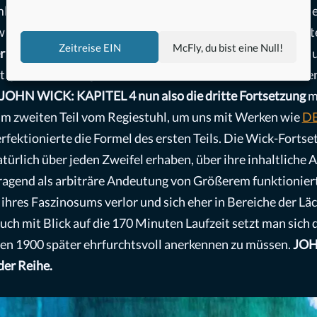
kino eigentlich schon verloren gegangene Ästhetik der Eleg
ie DER EISKALTE ENGEL (LE SAMOURAI, 1967) erinnerte
Zeitreise EIN
McFly, du bist eine Null!
er:innen
mit mehr oder weniger nachvollziehbaren Regeln 
etartige Inszenierung ab und machte JOHN WICK vollkomm
JOHN WICK: KAPITEL 4 nun also die dritte Fortsetzung
mi
zum zweiten Teil vom Regiestuhl, um uns mit Werken wie
D
rfektionierte die Formel des ersten Teils. Die Wick-Fortse
ürlich über jeden Zweifel erhaben, über ihre inhaltliche A
rragend als arbiträre Andeutung von Größerem funktioniert
 ihres Faszinosums verlor und sich eher in Bereiche der Lä
uch mit Blick auf die 170 Minuten Laufzeit setzt man sich 
ben 1900 später ehrfurchtsvoll anerkennen zu müssen.
JOH
der Reihe.