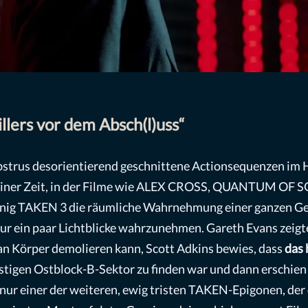
llers vor dem Absch(l)uss“
r abstrus desorientierend geschnittene Actionsequenzen im
In einer Zeit, in der Filme wie ALEX CROSS, QUANTUM OF
önig TAKEN 3 die räumliche Wahrnehmung einer ganzen Gen
ur ein paar Lichtblicke wahrzunehmen. Gareth Evans zeigt
an Körper demolieren kann, Scott Adkins bewies, dass
das 
nstigen Ostblock-B-Sektor zu finden war und dann erschie
 nur einer der weiteren, ewig tristen TAKEN-Epigonen, der