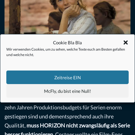
Cookie Bla Bla
Wir verwenden Cookies, um zu sehen, welche Texte euch am Besten gefallen
© Tobis Film
und welche nicht.
Aber vielleicht ist da noch mehr
Zeitreise EIN
Auch wenn das Visuelle nicht mit den eigenen
Erwartungen übereinstimmt, macht ein Vergleich mit
McFly, du bist eine Null!
dem Serienkonzept keinerlei Sinn. Nur weil vor gut
zehn Jahren Produktionsbudgets für Serien enorm
gestiegen sind und dementsprechend auch ihre
Qualität,
muss HORIZON nicht zwangsläufig als Serie
besser funktionieren
. Costner wollte ein Film-Epos