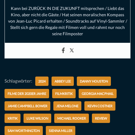
Kann bei ZURÜCK IN DIE ZUKUNFT mitsprechen / Liebt das
Kino, aber nicht die Gäste / Hat seinen moralischen Kompass
von Jean-Luc Picard erhalten / Soundtracks auf Vinyl-Sammler /
Stellt sich gern die Regale mit Filmen voll und rahmt nur noch
seine Filmposter
Schlagwörter:
2024
ABBEY LEE
DANNY HOUSTON
FILME DER 2020ER JAHRE
FILMKRITIK
GEORGIA MACPHAIL
JAMIE CAMPBELL BOWER
JENA MELONE
KEVIN COSTNER
KRITIK
LUKE WILSON
MICHAEL ROOKER
REVIEW
SAM WORTHINGTON
SIENNA MILLER