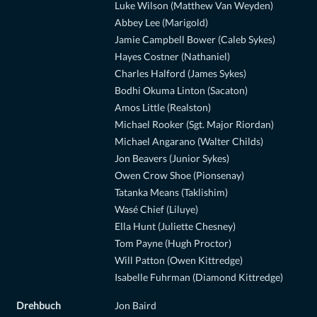
Luke Wilson (Matthew Van Weyden)
Abbey Lee (Marigold)
Jamie Campbell Bower (Caleb Sykes)
Hayes Costner (Nathaniel)
Charles Halford (James Sykes)
Bodhi Okuma Linton (Sacaton)
Amos Little (Realston)
Michael Rooker (Sgt. Major Riordan)
Michael Angarano (Walter Childs)
Jon Beavers (Junior Sykes)
Owen Crow Shoe (Pionsenay)
Tatanka Means (Taklishim)
Wasé Chief (Liluye)
Ella Hunt (Juliette Chesney)
Tom Payne (Hugh Proctor)
Will Patton (Owen Kittredge)
Isabelle Fuhrman (Diamond Kittredge)
Drehbuch
Jon Baird