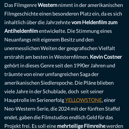
Das Filmgenre
Western
nimmt in der amerikanischen
Filmgeschichte einen besonderen Platz ein, da es sich
inhaltlich über die Jahrzehnte
vom Heldenfilm zum
Antiheldenfilm
entwickelte. Die Stimmung eines
Neuanfangs mit eigenem Besitz und den
unermesslichen Weiten der geografischen Vielfalt
erstrahlt am besten in Westernfilmen.
Kevin Costner
gehört in dieses Genre seit den 1990er Jahren und
träumte von einer umfangreichen Saga der
amerikanischen Siedlerepoche. Die Pläne blieben
viele Jahre in der Schublade, doch seit seiner
Hauptrolle im Serienerfolg
YELLOWSTONE
, einer
Neo-Western-Serie, die 2024 mit der fünften Staffel
endet, gaben die Filmstudios endlich Geld für das
Projekt frei. Es soll eine
mehrteilige Filmreihe
werden