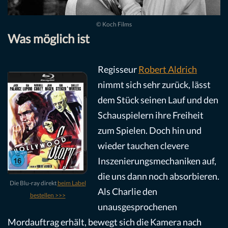
© Koch Films
Was möglich ist
Regisseur
Robert Aldrich
nimmt sich sehr zurück, lässt
dem Stück seinen Lauf und den
Schauspielern ihre Freiheit
zum Spielen. Doch hin und
wieder tauchen clevere
Inszenierungsmechaniken auf,
die uns dann noch absorbieren.
Die Blu-ray direkt
beim Label
Als Charlie den
bestellen >>>
unausgesprochenen
Mordauftrag erhält, bewegt sich die Kamera nach