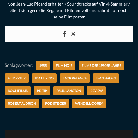
von Jean-Luc Picard erhalten / Soundtracks auf Vinyl-Sammler /
Stellt sich gern die Regale mit Filmen voll und rahmt nur noch
seine Filmposter
Schlagwörter:
1955
FILM NOIR
FILME DER 1950ER JAHRE
FILMKRITIK
IDA LUPINO
JACK PALANCE
JEAN HAGEN
KOCH FILMS
KRITIK
PAUL LANGTON
REVIEW
ROBERT ALDRICH
ROD STEIGER
WENDELL COREY