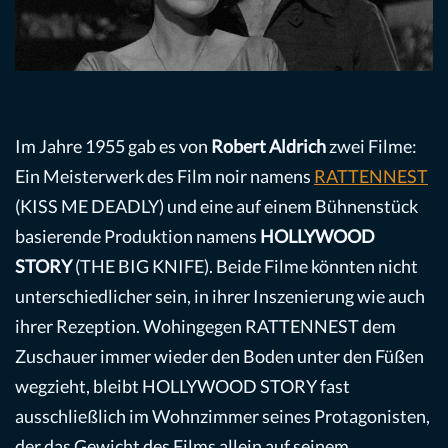
Im Jahre 1955 gab es von
Robert Aldrich
zwei Filme:
Ein Meisterwerk des Film noir namens
RATTENNEST
(KISS ME DEADLY) und eine auf einem Bühnenstück
basierende Produktion namens
HOLLYWOOD
STORY
(THE BIG KNIFE). Beide Filme könnten nicht
unterschiedlicher sein, in ihrer Inszenierung wie auch
ihrer Rezeption. Wohingegen RATTENNEST dem
Zuschauer immer wieder den Boden unter den Füßen
wegzieht, bleibt HOLLYWOOD STORY fast
ausschließlich im Wohnzimmer seines Protagonisten,
der das Gewicht des Films allein auf seinem