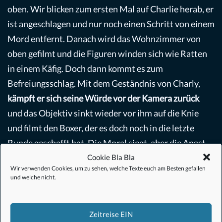
oben. Wir blicken zum ersten Mal auf Charlie herab, er
ist angeschlagen und nur noch einen Schritt von einem
Mord entfernt. Danach wird das Wohnzimmer von
oben gefilmt und die Figuren winden sich wie Ratten
in einem Käfig. Doch dann kommt es zum
Befreiungsschlag. Mit dem Geständnis von Charly,
kämpft er sich seine Würde vor der Kamera zurück
und das Objektiv sinkt wieder vor ihm auf die Knie
und filmt den Boxer, der es doch noch in die letzte
Runde geschafft hat. Die Moral siegt, aber die Angst
vor den Folgen ist zu groß und Charlie verschwindet in
Cookie Bla Bla
Wir verwenden Cookies, um zu sehen, welche Texte euch am Besten gefallen
die oberen Etage, der Rest spielt sich in unserer
und welche nicht.
Fantasie ab und den Gesichtern der anderen.
Zeitreise EIN