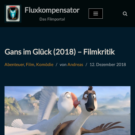
Fluxkompensator
Zum
Das Filmportal
Inhalt
springen
Gans im Glück (2018) – Filmkritik
Abenteuer
,
Film
,
Komödie
von
Andreas
12. Dezember 2018