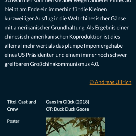
Schwärmen kommen sie aber wegen anderer Filme. So
bleibt am Ende ein immerhin für die Kleinen
kurzweiliger Ausflug in die Welt chinesischer Gänse
mit amerikanischer Grundhaltung. Als Ergebnis einer
chinesisch-amerikanischen Koproduktion ist dies
allemal mehr wert als das plumpe Imponiergehabe
eines US Präsidenten und einem immer noch schwer
greifbaren Großchinakommunismus 4.0.
© Andreas Ullrich
Titel, Cast und
Gans im Glück (2018)
Crew
OT: Duck Duck Goose
Poster