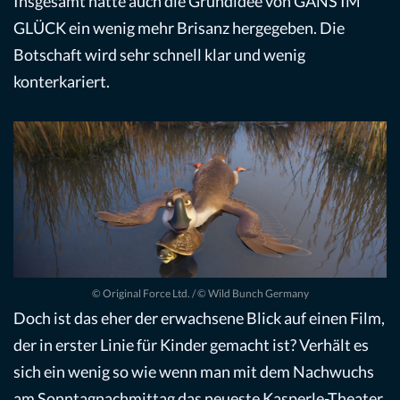
Insgesamt hätte auch die Grundidee von GANS IM
GLÜCK ein wenig mehr Brisanz hergegeben. Die
Botschaft wird sehr schnell klar und wenig
konterkariert.
© Original Force Ltd. / © Wild Bunch Germany
Doch ist das eher der erwachsene Blick auf einen Film,
der in erster Linie für Kinder gemacht ist? Verhält es
sich ein wenig so wie wenn man mit dem Nachwuchs
am Sonntagnachmittag das neueste Kasperle-Theater