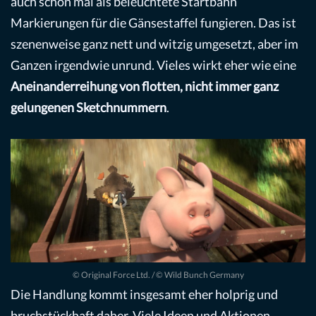
auch schon mal als beleuchtete Startbahn
Markierungen für die Gänsestaffel fungieren. Das ist
szenenweise ganz nett und witzig umgesetzt, aber im
Ganzen irgendwie unrund. Vieles wirkt eher wie eine
Aneinanderreihung von flotten, nicht immer ganz
gelungenen Sketchnummern
.
© Original Force Ltd. / © Wild Bunch Germany
Die Handlung kommt insgesamt eher holprig und
bruchstückhaft daher. Viele Ideen und Aktionen