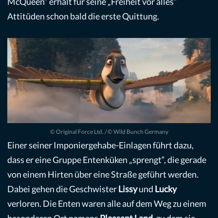
McQueen“ erhält für seine „Freiheit vor alles“
Attitüden schon bald die erste Quittung.
© Original Force Ltd. / © Wild Bunch Germany
Einer seiner Imponiergehabe-Einlagen führt dazu,
dass er eine Gruppe Entenküken „sprengt“, die gerade
von einem Hirten über eine Straße geführt werden.
Dabei gehen die Geschwister
Lissy
und
Lucky
verloren. Die Enten waren alle auf dem Weg zu einem
besonderen Ort namens
Pleasant Land
, zu dem sie