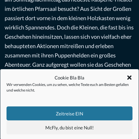
im örtlichen Pfarrsaal besucht? Aus Sicht der Großen
passiert dort vorne in dem kleinen Holzkasten wenig
wirklich Spannendes. Doch die Kleinen, die fast bis ins
Geschehen hineinsitzen, lassen sich von vielfach eher
behaupteten Aktionen mitreißen und erleben
zusammen mit ihren Puppenhelden ein großes
Abenteuer. Ganz aufgeregt wollen sie das Geschehen
so lange nicht mehr verlassen bis die Großmutter
Cookie Bla Bla
gerettet und der Räuber gefasst ist. Das ist das
Wir verwenden Cookies, um zu sehen, welche Texte euch am Besten gefallen
und welche nicht.
eigentliche Erlebnis. Und so erfreue ich mich eher
daran wie sich meine 7jährige Tochter von
slapstickartigen Momenten, flapsigen Sprüchen und
Zeitreise EIN
kleinen Highlights beeindrucken und für den Moment
McFly, du bist eine Null!
in eine andere Welt entführen lässt. Das am Ende