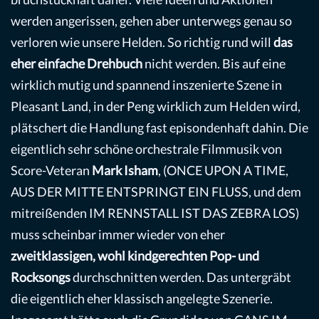
werden angerissen, gehen aber unterwegs genau so
verloren wie unsere Helden. So richtig rund will
das
eher einfache Drehbuch
nicht werden. Bis auf eine
wirklich mutig und spannend inszenierte Szene in
Pleasant Land, in der Peng wirklich zum Helden wird,
plätschert die Handlung fast episondenhaft dahin. Die
eigentlich sehr schöne orchestrale Filmmusik von
Score-Veteran
Mark Isham
, (ONCE UPON A TIME,
AUS DER MITTE ENTSPRINGT EIN FLUSS, und dem
mitreißenden IM RENNSTALL IST DAS ZEBRA LOS)
muss scheinbar immer wieder von eher
zweitklassigen, wohl kindgerechten Pop- und
Rocksongs
durchschnitten werden. Das untergräbt
die eigentlich eher klassisch angelegte Szenerie.