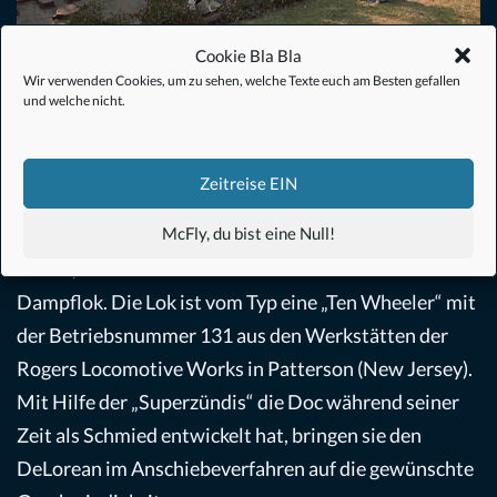
Lokomotive mit Fluxkompensator aus ZURÜCK IN DIE ZUKUNFT III (1990)©
Cookie Bla Bla
Universal Pictures
Wir verwenden Cookies, um zu sehen, welche Texte euch am Besten gefallen
Der dritte und letzte Teil
ZURÜCK IN DIE ZUKUNFT
und welche nicht.
III
(1990) spielt im Jahr
1885
, als das schöne Hilldale –
permanenter Handlungsort der Filmreihe – noch fest
Zeitreise EIN
in den Fängen des wilden Westens ist. Hier gelingt der
Zeitsprung, weil Treibstoff noch gar nicht erfunden
McFly, du bist eine Null!
wurde, durch das Anschieben des DeLoreans mit einer
Dampflok. Die Lok ist vom Typ eine „Ten Wheeler“ mit
der Betriebsnummer 131 aus den Werkstätten der
Rogers Locomotive Works in Patterson (New Jersey).
Mit Hilfe der „Superzündis“ die Doc während seiner
Zeit als Schmied entwickelt hat, bringen sie den
DeLorean im Anschiebeverfahren auf die gewünschte