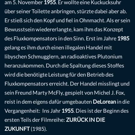
am 5. November
1955
. Er wollte eine Kuckucksuhr
über seiner Toilette anbringen, stürzte dabei aber ab.
Er stieß sich den Kopf und fiel in Ohnmacht. Als er sein
Bewusstsein wiedererlangte, kam ihm das Konzept
des Fluxkompensators in den Sinn. Erst im Jahre
1985
gelang es ihm durch einen illegalen Handel mit
libyschen Schmugglern, an radioaktives Plutonium
heranzukommen. Durch die Spaltung dieses Stoffes
wird die benötigte Leistung für den Betrieb des
Fluxkompensators erreicht. Der Handel misslingt und
sein Freund Marty McFly, gespielt von Michel J. Fox,
reist in dem eigens dafür umgebauten
DeLorean
in die
Vergangenheit: Ins Jahr
1955
. Dies ist der Beginn des
ersten Teils der Filmreihe:
ZURÜCK IN DIE
ZUKUNFT
(1985).