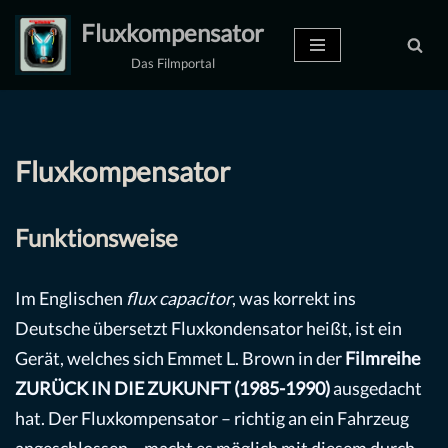
Fluxkompensator
Zum
Das Filmportal
Inhalt
springen
Fluxkompensator
Funktionsweise
Im Englischen
flux capacitor
, was korrekt ins
Deutsche übersetzt Fluxkondensator heißt, ist ein
Gerät, welches sich Emmet L. Brown in der
Filmreihe
ZURÜCK IN DIE ZUKUNFT (1985-1990)
ausgedacht
hat. Der Fluxkompensator – richtig an ein Fahrzeug