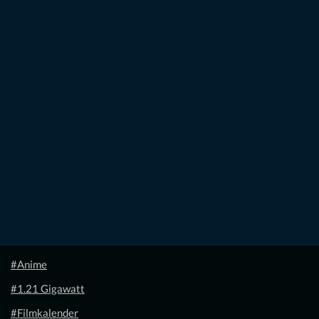
#Anime
#1.21 Gigawatt
#Filmkalender