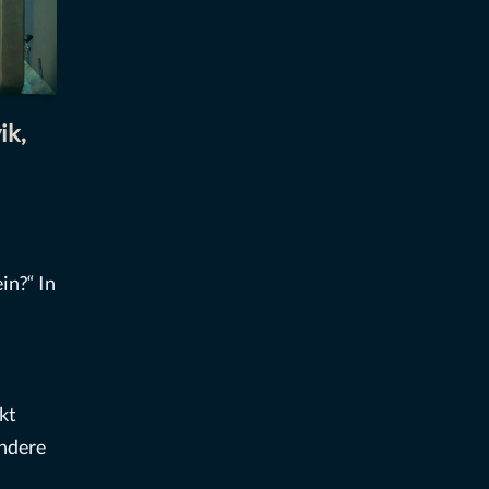
ik,
in?“ In
kt
andere