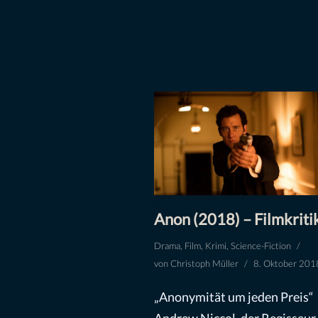
Anon (2018) – Filmkriti
Drama
,
Film
,
Krimi
,
Science-Fiction
von
Christoph Müller
8. Oktober 201
„Anonymität um jeden Preis“
Andrew Niccol, der Regisseur