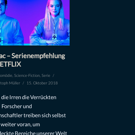
ac – Serienempfehlung
NETFLIX
omödie
,
Science-Fiction
,
Serie
stoph Müller
15. Oktober 2018
die Irren die Verrückten
“ Forscher und
schaftler treiben sich selbst
weiter voran, um
eckte Bereiche unserer Welt