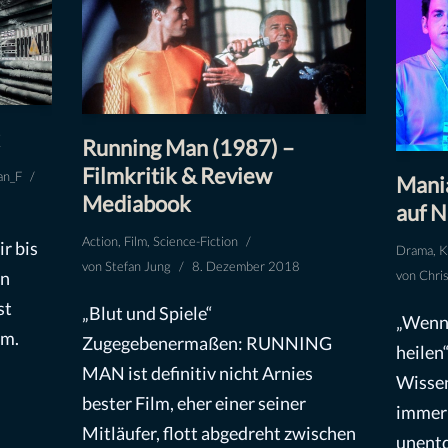
Running Man (1987) –
Filmkritik & Review
an_F
Mani
Mediabook
auf 
Action
,
Film
,
Science-Fiction
r bis
Drama
,
K
von
Stefan Jung
8. Dezember 2018
von
Chri
en
st
„Blut und Spiele“
„Wenn 
lm.
Zugegebenermaßen: RUNNING
heilen
MAN ist definitiv nicht Arnies
Wissen
bester Film, eher einer seiner
immer 
Mitläufer, flott abgedreht zwischen
unentd