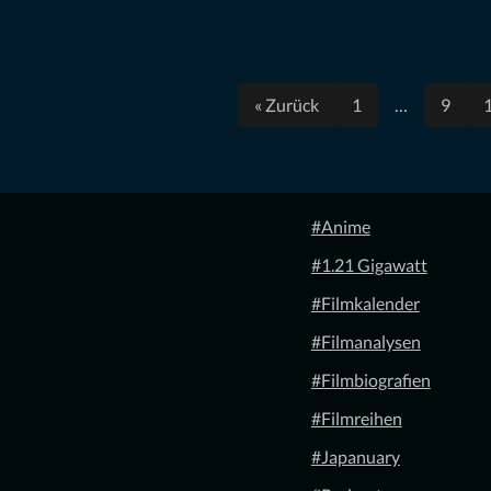
« Zurück
1
…
9
#Anime
#1.21 Gigawatt
#Filmkalender
#Filmanalysen
#Filmbiografien
#Filmreihen
#Japanuary