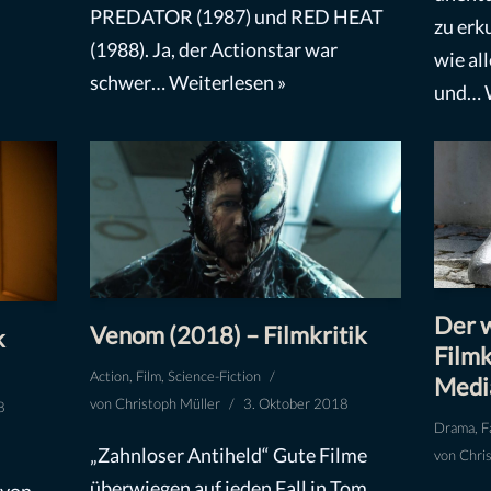
PREDATOR (1987) und RED HEAT
zu erk
(1988). Ja, der Actionstar war
wie al
schwer…
Weiterlesen »
und…
Der w
Venom (2018) – Filmkritik
k
Filmk
Action
,
Film
,
Science-Fiction
Medi
von
Christoph Müller
3. Oktober 2018
8
Drama
,
F
„Zahnloser Antiheld“ Gute Filme
von
Chri
überwiegen auf jeden Fall in Tom
 von