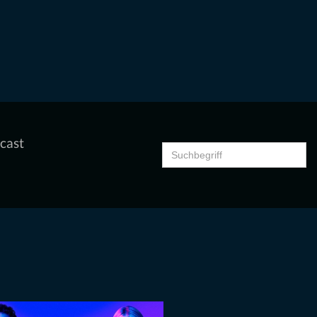
cast
Search
for: