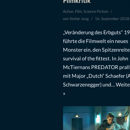
Filmkritik
Action
,
Film
,
Science-Fiction
von
Stefan Jung
16. September 2018
„Veränderung des Erbguts“ 1
führte die Filmwelt ein neues
Monster ein, den Spitzenreite
survival of the fittest. In John
McTiernans PREDATOR prall
mit Major „Dutch“ Schaefer (
Schwarzenegger) und…
Weite
»