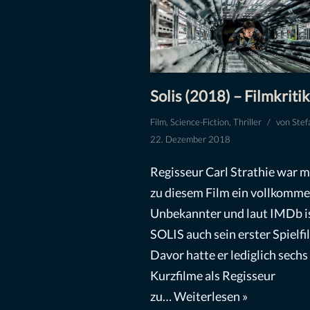
Solis (2018) – Filmkritik
Film
,
Science-Fiction
,
Thriller
von
Stef
22. Dezember 2018
Regisseur Carl Strathie war mi
zu diesem Film ein vollkomm
Unbekannter und laut IMDb i
SOLIS auch sein erster Spielfi
Davor hatte er lediglich sechs
Kurzfilme als Regisseur
zu…
Weiterlesen »