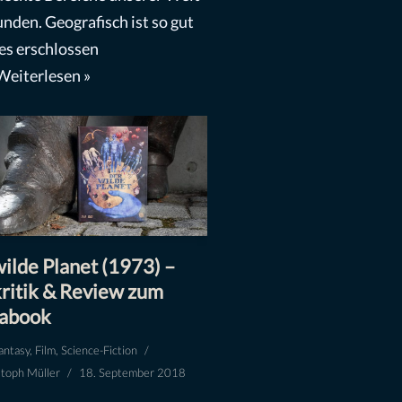
unden. Geografisch ist so gut
les erschlossen
Weiterlesen »
ilde Planet (1973) –
ritik & Review zum
abook
antasy
,
Film
,
Science-Fiction
stoph Müller
18. September 2018