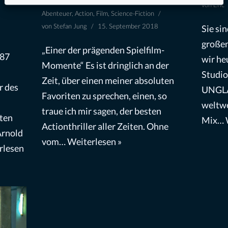
von
Eric
Abenteuer
,
Action
,
Film
,
Science-Fiction
von
Stefan Jung
15. September 2018
Sie si
großen
„Einer der prägenden Spielfilm-
987
wir he
Momente“ Es ist dringlich an der
Studio
Zeit, über einen meiner absoluten
r des
UNGLA
Favoriten zu sprechen, einen, so
weltwe
traue ich mir sagen, der besten
ten
Mix…
Actionthriller aller Zeiten. Ohne
Arnold
vom…
Weiterlesen »
rlesen