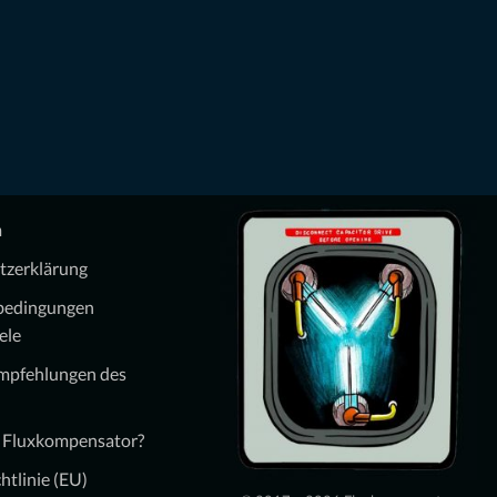
m
tzerklärung
bedingungen
ele
Empfehlungen des
n Fluxkompensator?
htlinie (EU)