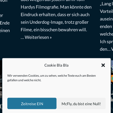
„Lang 
Hardys Filmografie. Man könnte den
Vortei
Eindruck erhalten, dass er sich auch
er
ausein
sein Underdog-Image, trotz großer
 Ende
enden 
Filme, ein bisschen bewahren will.
einen
welche
…
Weiterlesen »
Ich sp
den…
Cookie Bla Bla
Wir verwenden Cookies, um zu sehen, welche Texte euch am Besten
gefallen und welche nicht.
Die U
Filmk
Zeitreise EIN
McFly, du bist eine Null!
) –
Predator (1987) – Filmkritik
Action
,
F