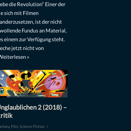
lebe die Revolution“ Einer der
le sich mit Filmen
anderzusetzen, ist der nicht
wollende Fundus an Material,
s einem zur Verfügung steht.
reche jetzt nicht von
Weiterlesen »
nglaublichen 2 (2018) –
ritik
antasy
,
Film
,
Science-Fiction