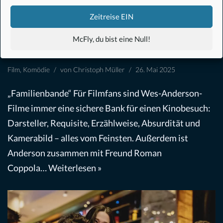
Zeitreise EIN
Der phönizische Meisterstreich
McFly, du bist eine Null!
(2025) – Filmkritik
Film
,
Komödie
von
Christoph Müller
26. Mai 2025
„Familienbande“ Für Filmfans sind Wes-Anderson-
Filme immer eine sichere Bank für einen Kinobesuch:
Darsteller, Requisite, Erzählweise, Absurdität und
Kamerabild – alles vom Feinsten. Außerdem ist
Anderson zusammen mit Freund Roman
Coppola…
Weiterlesen »