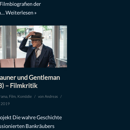
 Filmbiografien der
en…
Weiterlesen »
Gauner und Gentleman
) – Filmkritik
rama
,
Film
,
Komödie
von
Andreas
z 2019
ojekt Die wahre Geschichte
ssionierten Bankräubers