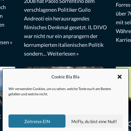
2008 hat Paolo Sorrentino dem
Forres
uch
verschlagenen Politiker Guilo
über 7
en
Andreoti ein herausragendes
mit se
en
filmisches Denkmal gesetzt. IL DIVO
Währen
war nicht nur ein anprangern der
Karrie
esen »
korrumpierten italienischen Politik
sondern…
Weiterlesen »
Cookie Bla Bla
Wir verwenden Cookies, um zu sehen, welche Texte euch am Besten
gefallen und welche nicht.
t
Zeitreise EIN
McFly, du bist eine Null!
Willkommen in Marwen
Van G