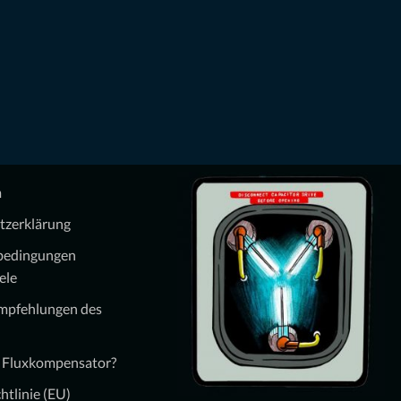
m
tzerklärung
bedingungen
ele
Empfehlungen des
n Fluxkompensator?
htlinie (EU)