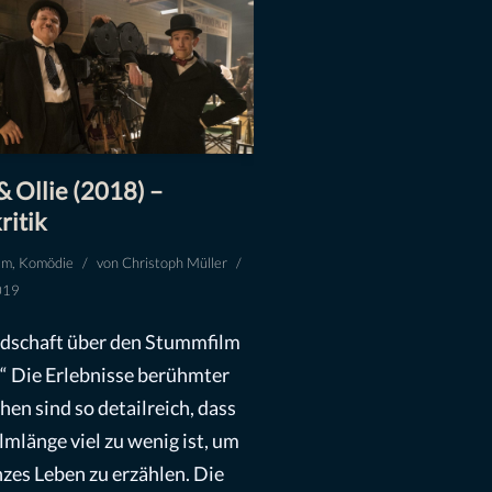
& Ollie (2018) –
ritik
lm
,
Komödie
von
Christoph Müller
019
dschaft über den Stummfilm
“ Die Erlebnisse berühmter
en sind so detailreich, dass
ilmlänge viel zu wenig ist, um
nzes Leben zu erzählen. Die