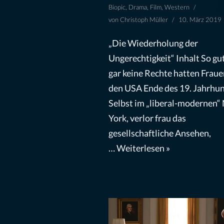
Biopic
,
Drama
,
Film
,
Western
von
Christoph Müller
10. März 2019
„Die Wiederholung der
Ungerechtigkeit“ Inhalt So gu
gar keine Rechte hatten Fraue
den USA Ende des 19. Jahrhun
Selbst im „liberal-modernen“
York, verlor frau das
gesellschaftliche Ansehen,
…
Weiterlesen »