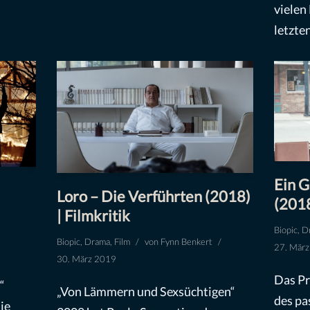
vielen
letzt
Ein 
Loro – Die Verführten (2018)
(2018
| Filmkritik
Biopic
,
D
Biopic
,
Drama
,
Film
von
Fynn Benkert
27. Mär
30. März 2019
Das Pr
“
„Von Lämmern und Sexsüchtigen“
des pa
ie