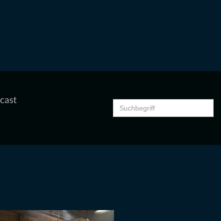
cast
Search
for: