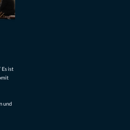
 Es ist
omit
en und