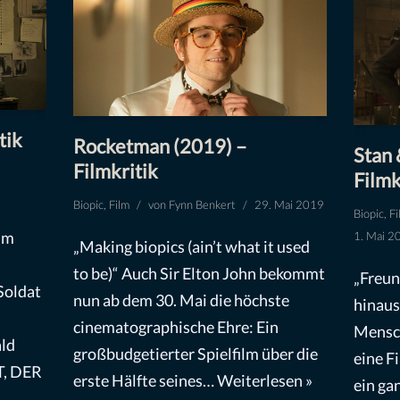
tik
Rocketman (2019) –
Stan 
Filmkritik
Filmk
Biopic
,
Film
von
Fynn Benkert
29. Mai 2019
Biopic
,
Fi
um
1. Mai 2
„Making biopics (ain’t what it used
to be)“ Auch Sir Elton John bekommt
„Freun
Soldat
nun ab dem 30. Mai die höchste
hinaus
cinematographische Ehre: Ein
Mensch
ald
großbudgetierter Spielfilm über die
eine F
T, DER
erste Hälfte seines…
Weiterlesen »
ein ga