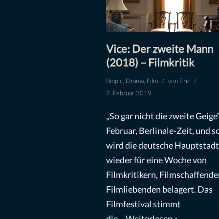
Vice: Der zweite Mann
(2018) – Filmkritik
Biopic
,
Drama
,
Film
von
Eric
7. Februar 2019
„So gar nicht die zweite Geige“
Februar, Berlinale-Zeit, und s
wird die deutsche Hauptstadt
wieder für eine Woche von
Filmkritikern, Filmschaffend
Filmliebenden belagert. Das
Filmfestival stimmt
die…
Weiterlesen »