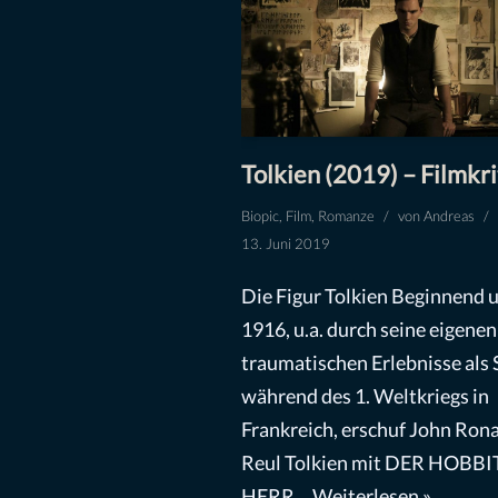
Tolkien (2019) – Filmkri
Biopic
,
Film
,
Romanze
von
Andreas
13. Juni 2019
Die Figur Tolkien Beginnend 
1916, u.a. durch seine eigenen
traumatischen Erlebnisse als 
während des 1. Weltkriegs in
Frankreich, erschuf John Ron
Reul Tolkien mit DER HOBBI
HERR…
Weiterlesen »