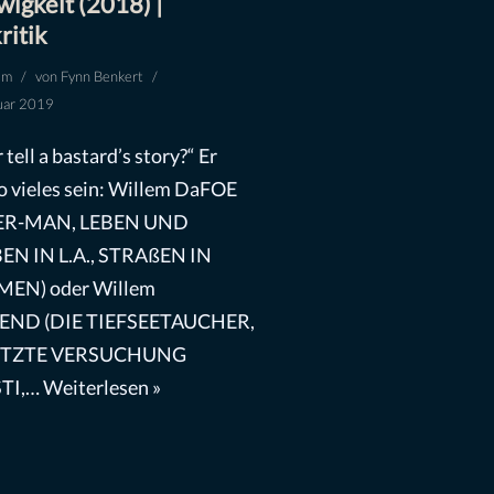
wigkeit (2018) |
ritik
lm
von
Fynn Benkert
uar 2019
tell a bastard’s story?“ Er
o vieles sein: Willem DaFOE
ER-MAN, LEBEN UND
EN IN L.A., STRAßEN IN
EN) oder Willem
END (DIE TIEFSEETAUCHER,
LETZTE VERSUCHUNG
TI,…
Weiterlesen »