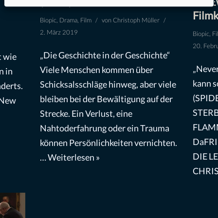
(2018) – Filmkritik
zur E
Filmk
Biopic
,
Drama
,
Film
von
Christoph Müller
2. März 2019
Biopic
,
Fi
20. Febr
„Die Geschichte in der Geschichte“
t wie
„Never 
Viele Menschen kommen über
n in
kann s
Schicksalsschläge hinweg, aber viele
derts.
(SPID
bleiben bei der Bewältigung auf der
 New
STERB
Strecke. Ein Verlust, eine
FLAMM
Nahtoderfahrung oder ein Trauma
DaFRI
können Persönlichkeiten vernichten.
DIE 
…
Weiterlesen »
CHRIS