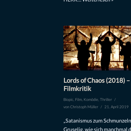
Lords of Chaos (2018) –
Filmkritik
Biopic
,
Film
,
Komödie
,
Thriller
von
Christoph Müller
21. April 2019
„Satanismus zum Schmunzeln
Gruselig, wie sich manchmal d