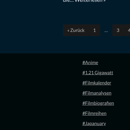
« Zurück
1
…
3
#Anime
#1.21 Gigawatt
#Filmkalender
#Filmanalysen
#Filmbiografien
#Filmreihen
#Japanuary