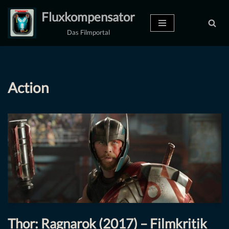
Fluxkompensator
Zum
Das Filmportal
Inhalt
springen
Action
Thor: Ragnarok (2017) – Filmkritik