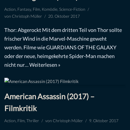
Action
,
Fantasy
,
Film
,
Komödie
,
Science-Fiction
von
Christoph Müller
20. Oktober 2017
Thor: Abgerockt Mit dem dritten Teil von Thor sollte
frischer Wind in die Marvel-Maschine geweht
werden. Filme wie GUARDIANS OF THE GALAXY
oder der neue, heimgekehrte Spider-Man machen
nicht nur…
Weiterlesen »
American Assassin (2017) –
Filmkritik
Action
,
Film
,
Thriller
von
Christoph Müller
9. Oktober 2017