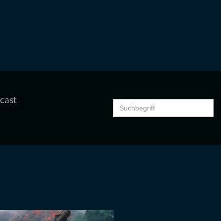
cast
Search
for: