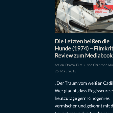
Die Letzten beißen die
Hunde (1974) – Filmkrit
Review zum Mediabook
Action
,
Drama
,
Film
von
Christoph Mül
25. März 2018
„Der Traum vom weißen Cadil
Wer glaubt, dass Regisseure e
heutzutage gern Kinogenres
vermischen und gekonnt mit 