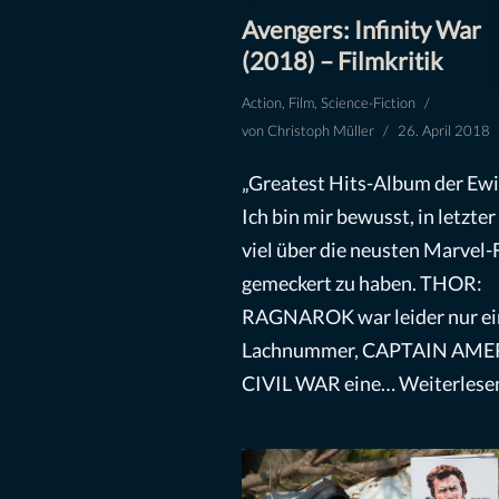
Avengers: Infinity War
(2018) – Filmkritik
Action
,
Film
,
Science-Fiction
von
Christoph Müller
26. April 2018
„Greatest Hits-Album der Ewi
Ich bin mir bewusst, in letzter
viel über die neusten Marvel-
gemeckert zu haben. THOR:
RAGNAROK war leider nur ei
Lachnummer, CAPTAIN AME
CIVIL WAR eine…
Weiterlese