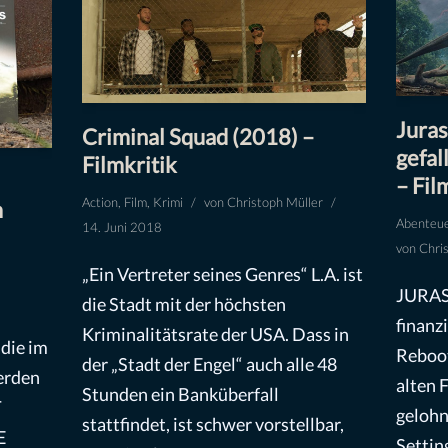
Juras
Criminal Squad (2018) –
gefal
Filmkritik
– Fil
Action
,
Film
,
Krimi
von
Christoph Müller
m
Abenteu
14. Juni 2018
von
Chri
„Ein Vertreter seines Genres“ L.A. ist
JURAS
die Stadt mit der höchsten
finanz
Kriminalitätsrate der USA. Dass in
die im
Reboot
der „Stadt der Engel“ auch alle 48
erden
alten 
Stunden ein Banküberfall
T
gelohn
stattfindet, ist schwer vorstellbar,
E
Settin