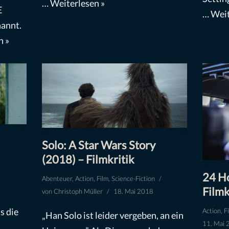
…
Weiterlesen »
E
…
Weit
annt.
n »
Solo: A Star Wars Story
(2018) – Filmkritik
24 Ho
Abenteuer
,
Action
,
Film
,
Science-Fiction
Filmk
von
Christoph Müller
18. Mai 2018
s die
Action
,
F
„Han Solo ist leider vergeben, an ein
11. Mai 