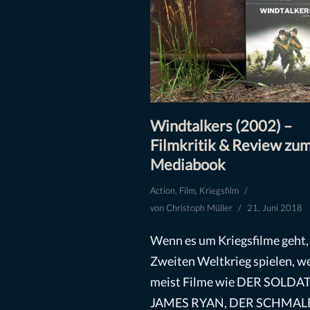
Windtalkers (2002) –
Filmkritik & Review zu
Mediabook
Action
,
Film
,
Kriegsfilm
von
Christoph Müller
21. Juni 2018
Wenn es um Kriegsfilme geht, 
Zweiten Weltkrieg spielen, w
meist Filme wie DER SOLDA
JAMES RYAN, DER SCHMAL