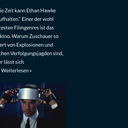
ie Zeit kann Ethan Hawke
ufhalten.“ Einer der wohl
testen Filmgenres ist das
kino. Warum Zuschauer so
iert von Explosionen und
chen Verfolgungsjagden sind,
r lässt sich
…
Weiterlesen »