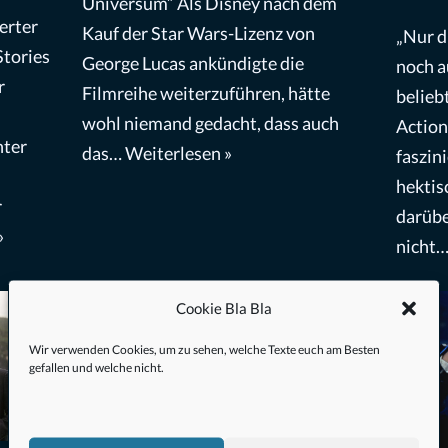
Universum” Als Disney nach dem
erter
Kauf der Star Wars-Lizenz von
„Nur d
Stories
George Lucas ankündigte die
noch a
r
Filmreihe weiterzuführen, hätte
belieb
wohl niemand gedacht, dass auch
Action
hter
das…
Weiterlesen »
faszin
hektis
r
darübe
»
nicht
Cookie Bla Bla
Wir verwenden Cookies, um zu sehen, welche Texte euch am Besten
gefallen und welche nicht.