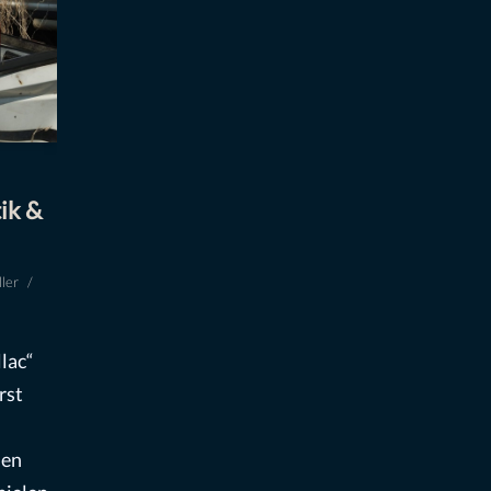
ik &
ler
lac“
rst
den