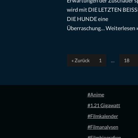
Erwartungen der Zuschauer sp
wird mit DIE LETZTEN BEIS
DIE HUNDE eine
Überraschung…
Weiterlesen 
« Zurück
1
…
18
#Anime
#1.21 Gigawatt
#Filmkalender
#Filmanalysen
#Filmbiografien