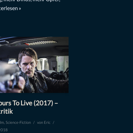
erlesen »
urs To Live (2017) –
ritik
ilm
,
Science-Fiction
von
Eric
2018