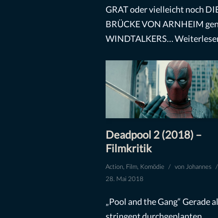
GRAT oder vielleicht noch DI
BRÜCKE VON ARNHEIM gen
WINDTALKERS…
Weiterlese
Deadpool 2 (2018) –
Filmkritik
Action
,
Film
,
Komödie
von
Johannes
28. Mai 2018
„Pool and the Gang“ Gerade al
stringent durchgeplanten