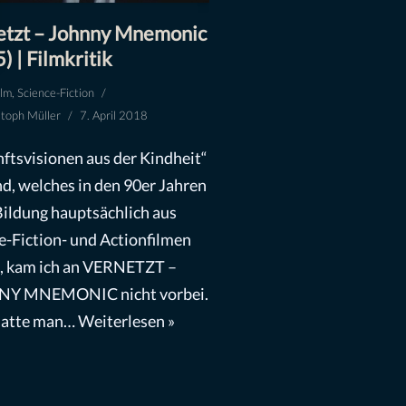
etzt – Johnny Mnemonic
) | Filmkritik
ilm
,
Science-Fiction
stoph Müller
7. April 2018
ftsvisionen aus der Kindheit“
nd, welches in den 90er Jahren
Bildung hauptsächlich aus
e-Fiction- und Actionfilmen
t, kam ich an VERNETZT –
Y MNEMONIC nicht vorbei.
hatte man…
Weiterlesen »