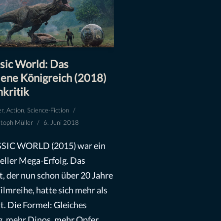
sic World: Das
lene Königreich (2018)
mkritik
er
,
Action
,
Science-Fiction
stoph Müller
6. Juni 2018
SIC WORLD (2015) war ein
ieller Mega-Erfolg. Das
, der nun schon über 20 Jahre
Filmreihe, hatte sich mehr als
t. Die Formel: Gleiches
g, mehr Dinos, mehr Opfer,