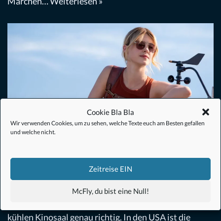
Märchen…
Weiterlesen »
Cookie Bla Bla
Wir verwenden Cookies, um zu sehen, welche Texte euch am Besten gefallen
und welche nicht.
Twisters (2024) – Filmkritik
Zeitreise EIN
Abenteuer
,
Action
,
Film
von
Christoph Müller
16. Juli 2024
McFly, du bist eine Null!
Wenn es draußen heiß ist, sind ein paar Stunden im
kühlen Kinosaal genau richtig. In den USA ist die