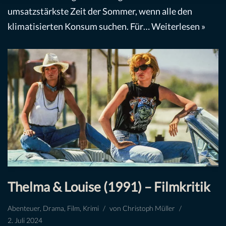
umsatzstärkste Zeit der Sommer, wenn alle den
klimatisierten Konsum suchen. Für…
Weiterlesen »
Thelma & Louise (1991) – Filmkritik
Abenteuer
,
Drama
,
Film
,
Krimi
von
Christoph Müller
2. Juli 2024