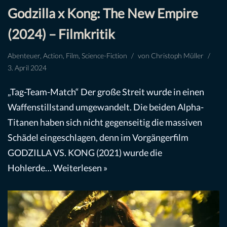
Godzilla x Kong: The New Empire
(2024) – Filmkritik
Abenteuer
,
Action
,
Film
,
Science-Fiction
von
Christoph Müller
3. April 2024
„Tag-Team-Match“ Der große Streit wurde in einen
Waffenstillstand umgewandelt. Die beiden Alpha-
Titanen haben sich nicht gegenseitig die massiven
Schädel eingeschlagen, denn im Vorgängerfilm
GODZILLA VS. KONG (2021) wurde die
Hohlerde…
Weiterlesen »