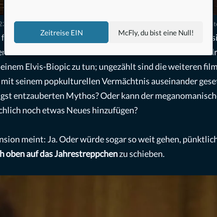
2 Warner Bros. Entertainment Inc. All Rights Reserved. Photo Credit: Hugh S
Zeitreise EIN
McFly, du bist eine Null!
für die Susan Sonntag Zielgruppe)
Baz Luhrmann
nimmt si
 des vielleicht ersten echten Musik-Weltstars an. Zum d
einem Elvis-Biopic zu tun; ungezählt sind die weiteren film
 mit seinem popkulturellen Vermächtnis auseinander geset
 längst entzauberten Mythos? Oder kann der meganomanisch
chlich noch etwas Neues hinzufügen?
nsion meint: Ja. Oder würde sogar so weit gehen, pünktlich
ch oben auf das Jahrestreppchen
zu schieben.