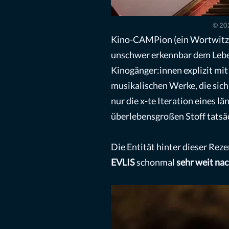
© 202
Kino-CAMPion (ein Wortwitz 
unschwer erkennbar dem Leben
Kinogänger:innen explizit mit 
musikalischen Werke, die sich
nur die x-te Iteration eines
überlebensgroßen Stoff tatsä
Die Entität hinter dieser Reze
EVLIS
schonmal
sehr weit na