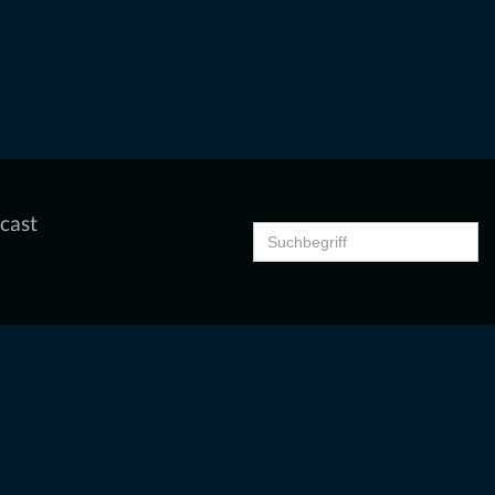
cast
Search
for: