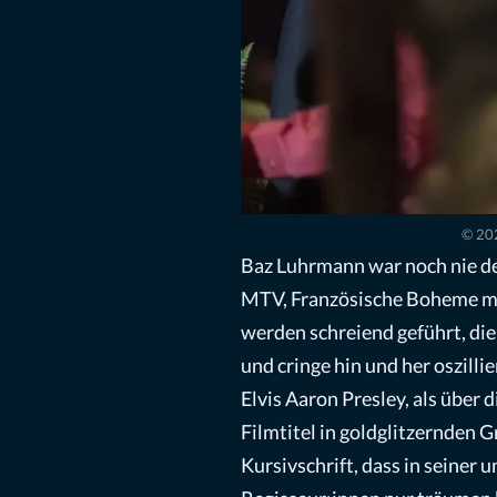
© 202
Baz Luhrmann war noch nie der
MTV, Französische Boheme mit
werden schreiend geführt, die
und cringe hin und her oszilli
Elvis Aaron Presley, als über 
Filmtitel in goldglitzernden
Kursivschrift, dass in seiner 