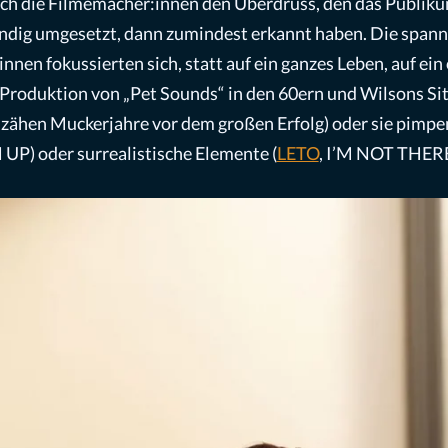
auch die Filmemacher:innen den Überdruss, den das Publik
ändig umgesetzt, dann zumindest erkannt haben. Die span
nnen fokussierten sich, statt auf ein ganzes Leben, auf ei
roduktion von „Pet Sounds“ in den 60ern und Wilsons Sit
 zähen Muckerjahre vor dem großen Erfolg) oder sie pimpen
UP) oder surrealistische Elemente (
LETO
, I’M NOT THERE