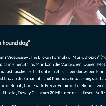
 a hound dog“
llems Videoessay „The Broken Formula of Music Biopics“ (
Y
ics in einer Starre. Man kann die Vorzeichen, Queen, Motl
e, austauschen, erhält unterm Strich aber denselben Film. 
shback in die (traumatische) Kindheit, Entdeckung des Tale
cht, Rehab, Comeback, Freeze Frame mit mehr oder wenig
ts a la „Dewey Cox starb 20 Minuten nach diesem Auftrit