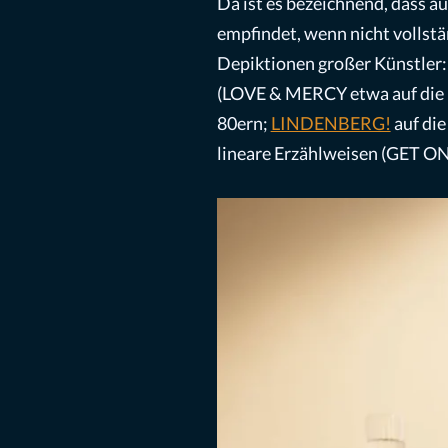
Da ist es bezeichnend, dass 
empfindet, wenn nicht vollst
Depiktionen großer Künstler:i
(LOVE & MERCY etwa auf die P
80ern;
LINDENBERG!
auf die
lineare Erzählweisen (GET ON 