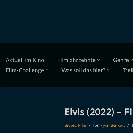
Zum
Inhalt
springen
Aktuell im Kino
Filmjahrzehnte
Genre
Film-Challenge
Was soll das hier?
Trei
Elvis (2022) – F
Biopic
,
Film
von
Fynn Benkert
1