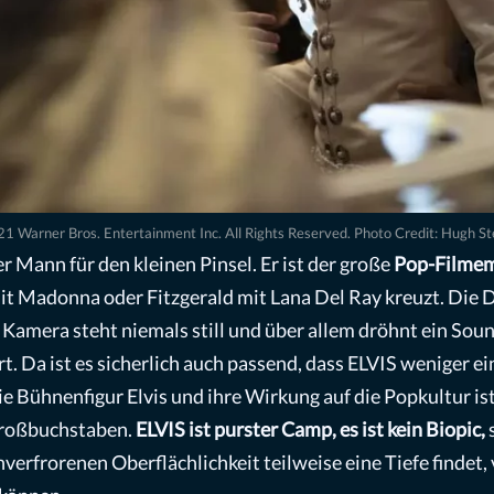
1 Warner Bros. Entertainment Inc. All Rights Reserved. Photo Credit: Hugh S
 Mann für den kleinen Pinsel. Er ist der große
Pop-Filme
 Madonna oder Fitzgerald mit Lana Del Ray kreuzt. Die D
 Kamera steht niemals still und über allem dröhnt ein Sou
ert. Da ist es sicherlich auch passend, dass ELVIS weniger 
die Bühnenfigur Elvis und ihre Wirkung auf die Popkultur i
 Großbuchstaben.
ELVIS ist purster Camp, es ist kein Biopic,
s
unverfrorenen Oberflächlichkeit teilweise eine Tiefe findet,