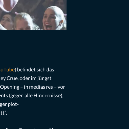
ouTube
) befindet sich das
ey Crue, oder im jüngst
Opening – in medias res – vor
nts (gegen alle Hindernisse),
er plot-
t“.