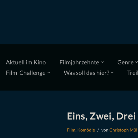
Zum
Inhalt
springen
Aktuell im Kino
Filmjahrzehnte
Genre
Film-Challenge
Was soll das hier?
Trei
Eins, Zwei, Drei
Film
,
Komödie
von
Christoph Mül