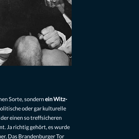
amen Sorte, sondern
ein Witz-
litische oder gar kulturelle
der einen so treffsicheren
. Ja richtig gehört, es wurde
uer. Das Brandenburger Tor