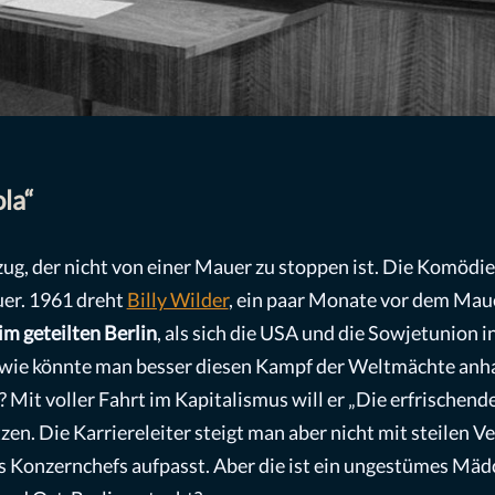
la“
ug, der nicht von einer Mauer zu stoppen ist. Die Komödi
uer. 1961 dreht
Billy Wilder
, ein paar Monate vor dem Maue
im geteilten Berlin
, als sich die USA und die Sowjetunion
wie könnte man besser diesen Kampf der Weltmächte anha
? Mit voller Fahrt im Kapitalismus will er „Die erfrischend
en. Die Karriereleiter steigt man aber nicht mit steilen V
s Konzernchefs aufpasst. Aber die ist ein ungestümes Mäd