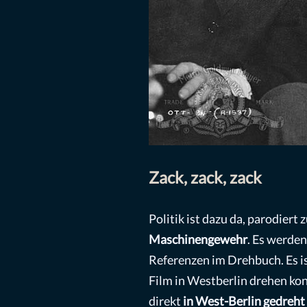
Zack, zack, zack
Politik ist dazu da, parodiert
Maschinengewehr
. Es werden
Referenzen im Drehbuch. Es is
Film in Westberlin drehen kon
direkt
in West-Berlin gedreht