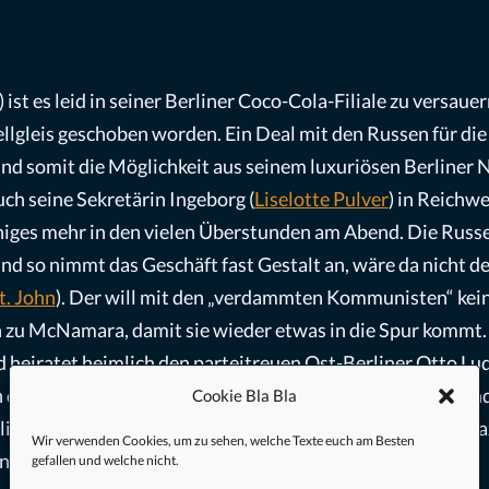
) ist es leid in seiner Berliner Coco-Cola-Filiale zu versauern
llgleis geschoben worden. Ein Deal mit den Russen für die
und somit die Möglichkeit aus seinem luxuriösen Berliner 
uch seine Sekretärin Ingeborg (
Liselotte Pulver
) in Reichw
iges mehr in den vielen Überstunden am Abend. Die Russen
und so nimmt das Geschäft fast Gestalt an, wäre da nicht
. John
). Der will mit den „verdammten Kommunisten“ kei
n zu McNamara, damit sie wieder etwas in die Spur kommt. 
d heiratet heimlich den parteitreuen Ost-Berliner Otto Ludw
r heimlichen Ehe erfährt, kündigen sich schon Vater und
Cookie Bla Bla
lin noch schnell eine Ehe verschwinden lassen kann und 
Wir verwenden Cookies, um zu sehen, welche Texte euch am Besten
hinbekommen.
gefallen und welche nicht.