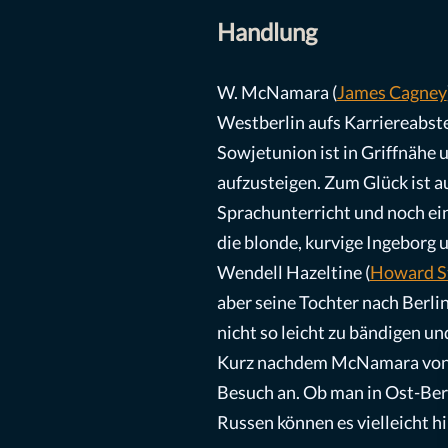
Handlung
W. McNamara (
James Cagney
Westberlin aufs Karriereabste
Sowjetunion ist in Griffnähe 
aufzusteigen. Zum Glück ist a
Sprachunterricht und noch ein
die blonde, kurvige Ingeborg 
Wendell Hazeltine (
Howard St
aber seine Tochter nach Berli
nicht so leicht zu bändigen un
Kurz nachdem McNamara von de
Besuch an. Ob man in Ost-Ber
Russen können es vielleicht 