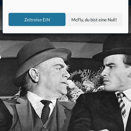
Zeitreise EIN
McFly, du bist eine Null!