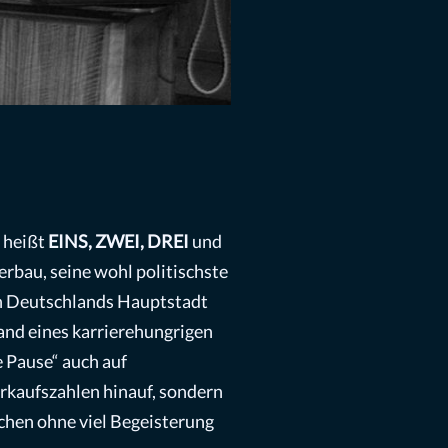
e heißt
EINS, ZWEI, DREI
und
rbau, seine wohl politischste
 in Deutschlands Hauptstadt
nd eines karrierehungrigen
e Pause“ auch auf
erkaufszahlen hinauf, sondern
chen ohne viel Begeisterung