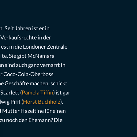
. Seit Jahren ist er in
 Verkaufsrechte in der
Nest in die Londoner Zentrale
eite. Sie gibt McNamara
 sind auch ganz vernarrt in
 der Coco-Cola-Oberboss
ne Geschäfte machen, schickt
Scarlett (
Pamela Tiffin
) ist gar
ig Piffl (
Horst Buchholz
).
 Mutter Hazeltine für einen
dazu noch den Ehemann? Die