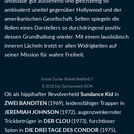
unfassbar gut aussehend und gleichzeitig so
ambivalent uneitel gegenüber Hollywood und der
amerikanischen Gesellschaft. Selten spiegeln die
Rollen eines Darstellers so durchdringend positiv
dessen Grundhaltung wieder. Mit einem lausbübisch
inneren Lächeln trotzt er allen Widrigkeiten auf
seiner Mission für wahre Freiheit.
Forrest Tucker (Robert Redford) //
© 2018 Eric Zachanowich DCM
Ob als hippihafter Revolverheld
Sundance Kid
in
ZWEI BANDITEN
(1969), leidensfähiger Trapper in
JEREMIAH JOHNSON
(1972), augenzwinkernder
Trickbetrüger in
DER CLOU
(1973), furchtloser
Spion in
DIE DREI TAGE DES CONDOR
(1975),