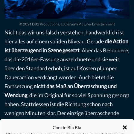
© 2021 DB2 Productions, LLC & Sony Pictures Entertainment
Nicht das wir uns falsch verstehen, handwerklich ist
hier alles auf einem soliden Niveau. Gerade
die Action
ist überzeugend in Szene gesetzt
. Aber das Besondere,
das die 2016er-Fassung auszeichnete und sie weit
über den Standard erhob, ist auf Kosten plumper
Daueraction verdrängt worden. Auch bietet die
Fortsetzung
nicht das Maß an Überraschung und
Wendung
, die im Original für so viel Spannung gesorgt
haben. Stattdessen ist die Richtung schon nach
wenigen Minuten klar. Der einzige überraschende
Moment ist, als
Brendan Sexton III
in der Rolle des
Cookie Bla Bla
psychotischen Anführers Raylan, sich Phoenix