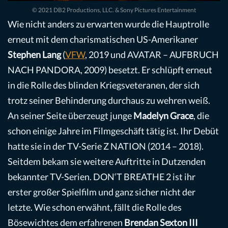
© 2021 DB2 Productions, LLC. & Sony Pictures Entertainment
Wie nicht anders zu erwarten wurde die Hauptrolle
erneut mit dem charismatischen US-Amerikaner
Stephen Lang
(
VFW
, 2019 und AVATAR – AUFBRUCH
NACH PANDORA, 2009) besetzt. Er schlüpft erneut
in die Rolle des blinden Kriegsveteranen, der sich
trotz seiner Behinderung durchaus zu wehren weiß.
An seiner Seite überzeugt junge
Madelyn Grace
, die
schon einige Jahre im Filmgeschäft tätig ist. Ihr Debüt
hatte sie in der TV-Serie Z NATION (2014 – 2018).
Seitdem bekam sie weitere Auftritte in Dutzenden
bekannter TV-Serien. DON‘T BREATHE 2 ist ihr
erster großer Spielfilm und ganz sicher nicht der
letzte. Wie schon erwähnt, fällt die Rolle des
Bösewichtes dem erfahrenen
Brendan Sexton III