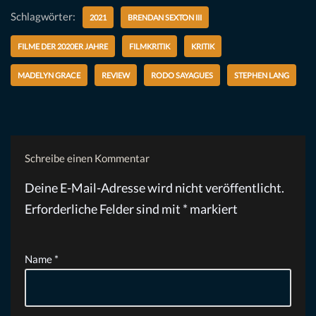
Schlagwörter:
2021
BRENDAN SEXTON III
FILME DER 2020ER JAHRE
FILMKRITIK
KRITIK
MADELYN GRACE
REVIEW
RODO SAYAGUES
STEPHEN LANG
Schreibe einen Kommentar
Deine E-Mail-Adresse wird nicht veröffentlicht.
Erforderliche Felder sind mit
*
markiert
Name
*