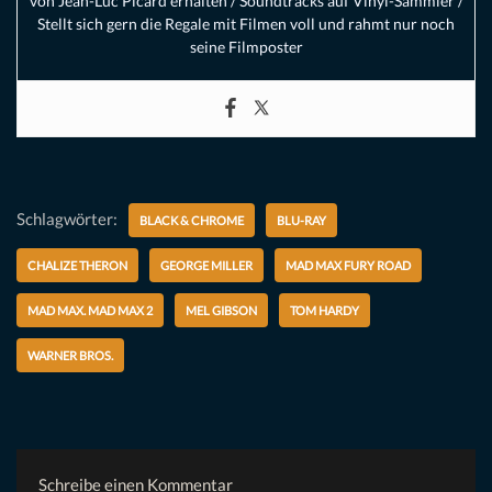
von Jean-Luc Picard erhalten / Soundtracks auf Vinyl-Sammler /
Stellt sich gern die Regale mit Filmen voll und rahmt nur noch
seine Filmposter
Schlagwörter:
BLACK & CHROME
BLU-RAY
CHALIZE THERON
GEORGE MILLER
MAD MAX FURY ROAD
MAD MAX. MAD MAX 2
MEL GIBSON
TOM HARDY
WARNER BROS.
Schreibe einen Kommentar