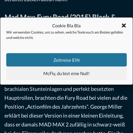
Mad Max: Fury Road (2015) Black &
Chrome
Cookie Bla Bla
Wir verwenden Cookies, um zu sehen, welche Texte euch am Besten gefallen
und welche nicht.
Keiner hätte gedacht, dass der auf HAPPY FEET
(2006) und EIN SCHWEINCHEN NAMENS BABE
Zeitreise EIN
(1998) wandelnde
George Miller
zur
benzingetränkten Endzeitschlacht zurückkehrt. Seine
McFly, du bist eine Null!
Erfahrung mit Computer-Effekten, kombiniert mit
brachialen Stunteinlagen und perfekt besetzten
Hauptrollen, brachten die Fury Road bei vielen auf die
Position „Actionfilm des Jahrzehnts“. George Miller
erklärt bei dieser Version in einer kleinen Einleitung,
dass er damals MAD MAX 2 zufällig in schwarz-weiß