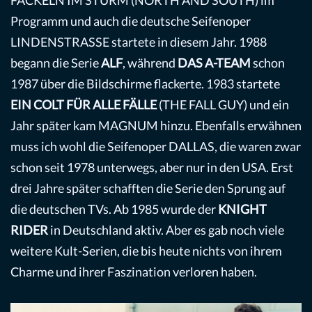
FACKELN IM STURM (NORTH AND SOUTH) im
Programm und auch die deutsche Seifenoper
LINDENSTRASSE startete in diesem Jahr. 1988
begann die Serie
ALF
, während
DAS A-TEAM
schon
1987 über die Bildschirme flackerte. 1983 startete
EIN COLT FÜR ALLE FÄLLE
(THE FALL GUY) und ein
Jahr später kam MAGNUM hinzu. Ebenfalls erwähnen
muss ich wohl die Seifenoper DALLAS, die waren zwar
schon seit 1978 unterwegs, aber nur in den USA. Erst
drei Jahre später schafften die Serie den Sprung auf
die deutschen TVs. Ab 1985 wurde der
KNIGHT
RIDER
in Deutschland aktiv. Aber es gab noch viele
weitere Kult-Serien, die bis heute nichts von ihrem
Charme und ihrer Faszination verloren haben.