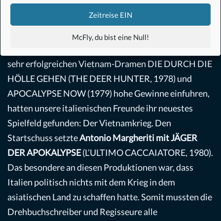
Zeitreise EIN
Nun lasst uns zu unseren Nachbarn aus dem
Stiefelland blicken, denn dort tat sich auch einiges in
McFly, du bist eine Null!
der Filmlandschaft: Nachdem in Amerika die beiden
sehr erfolgreichen Vietnam-Dramen DIE DURCH DIE
HÖLLE GEHEN (THE DEER HUNTER, 1978) und
APOCALYPSE NOW (1979) hohe Gewinne einfuhren,
hatten unsere italienischen Freunde ihr neuestes
Spielfeld gefunden: Der Vietnamkrieg. Den
Startschuss setzte
Antonio Margheriti mit JÄGER
DER APOKALYPSE
(L’ULTIMO CACCAIATORE, 1980).
Das besondere an diesen Produktionen war, dass
Italien politisch nichts mit dem Krieg in dem
asiatischen Land zu schaffen hatte. Somit mussten die
Drehbuchschreiber und Regisseure alle