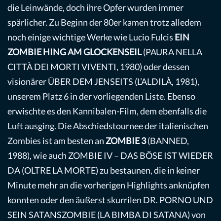
die Leinwände, doch ihre Opfer wurden immer
spärlicher. Zu Beginn der 80er kamen trotz alledem
noch einige wichtige Werke wie Lucio Fulcis
EIN
ZOMBIE HING AM GLOCKENSEIL
(PAURA NELLA
CITTÀ DEI MORTI VIVENTI, 1980) oder dessen
visionärer ÜBER DEM JENSEITS (L’ALDILÀ, 1981),
unserem Platz 6 in der vorliegenden Liste. Ebenso
erwischte es den Kannibalen-Film, dem ebenfalls die
Luft ausging. Die Abschiedstournee der italienischen
Zombies ist am besten an
ZOMBIE 3
(BANNED,
1988), wie auch ZOMBIE IV – DAS BÖSE IST WIEDER
DA (OLTRE LA MORTE) zu bestaunen, die in keiner
Minute mehr an die vorherigen Highlights anknüpfen
konnten oder den äußerst skurrilen DR. PORNO UND
SEIN SATANSZOMBIE (LA BIMBA DI SATANA) von