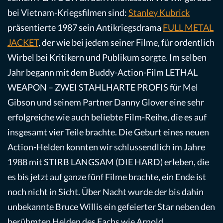
bei Vietnam-Kriegsfilmen sind:
Stanley Kubrick
präsentierte 1987 sein Antikriegsdrama
FULL METAL
JACKET
, der wie bei jedem seiner Filme, für ordentlich
Wirbel bei Kritikern und Publikum sorgte. Im selben
Jahr begann mit dem Buddy-Action-Film LETHAL
WEAPON – ZWEI STAHLHARTE PROFIS für Mel
Gibson und seinem Partner Danny Glover eine sehr
erfolgreiche wie auch beliebte Film-Reihe, die es auf
insgesamt vier Teile brachte. Die Geburt eines neuen
Action-Helden konnten wir schlussendlich im Jahre
1988 mit STIRB LANGSAM (DIE HARD) erleben, die
es bis jetzt auf ganze fünf Filme brachte, ein Ende ist
noch nicht in Sicht. Über Nacht wurde der bis dahin
unbekannte Bruce Willis ein gefeierter Star neben den
berühmten Helden des Fachs wie Arnold