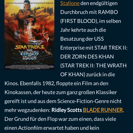
Stallone
den endgültigen
Durchbruch mit RAMBO
(FIRST BLOOD), im selben
Jahr kehrte auch die
Besatzung der USS
Enterprise mit STAR TREK II:
DER ZORN DES KHAN
(STAR TREK II: THE WRATH
OF KHAN) zurück in die
Kinos. Ebenfalls 1982, floppte ein Film an den
Kinokassen, der heute zum ganz großen Klassiker
gereift ist und aus dem Science-Fiction-Genre nicht
mehr wegzudenken:
Ridley Scotts
BLADE RUNNER
.
Der Grund für den Flop war zum einen, dass viele
einen Actionfilm erwartet haben und kein