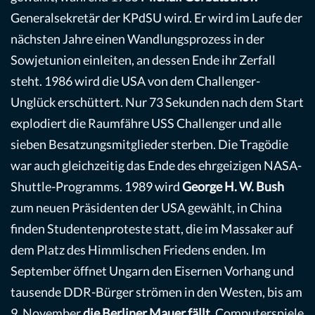
Generalsekretär der KPdSU wird. Er wird im Laufe der
nächsten Jahre einen Wandlungsprozess in der
Sowjetunion einleiten, an dessen Ende ihr Zerfall
steht. 1986 wird die USA von dem Challenger-
Unglück erschüttert. Nur 73 Sekunden nach dem Start
explodiert die Raumfähre USS Challenger und alle
sieben Besatzungsmitglieder sterben. Die Tragödie
war auch gleichzeitig das Ende des ehrgeizigen NASA-
Shuttle-Programms. 1989 wird
George H. W. Bush
zum neuen Präsidenten der USA gewählt, in China
finden Studentenproteste statt, die im Massaker auf
dem Platz des Himmlischen Friedens enden. Im
September öffnet Ungarn den Eisernen Vorhang und
tausende DDR-Bürger strömen in den Westen, bis am
9. November
die Berliner Mauer fällt
. Computerspiele