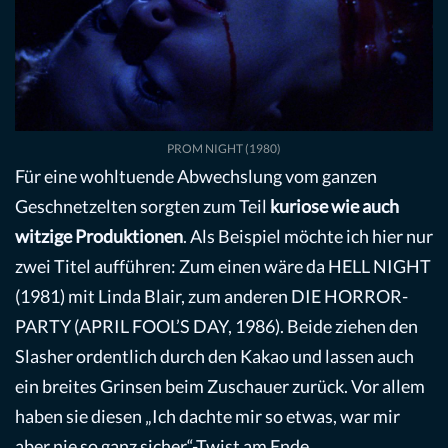
PROM NIGHT (1980)
Für eine wohltuende Abwechslung vom ganzen
Geschnetzelten sorgten zum Teil
kuriose wie auch
witzige Produktionen
. Als Beispiel möchte ich hier nur
zwei Titel aufführen: Zum einen wäre da HELL NIGHT
(1981) mit Linda Blair, zum anderen DIE HORROR-
PARTY (APRIL FOOL’S DAY, 1986). Beide ziehen den
Slasher ordentlich durch den Kakao und lassen auch
ein breites Grinsen beim Zuschauer zurück. Vor allem
haben sie diesen „Ich dachte mir so etwas, war mir
aber nie so ganz sicher“-Twist am Ende.