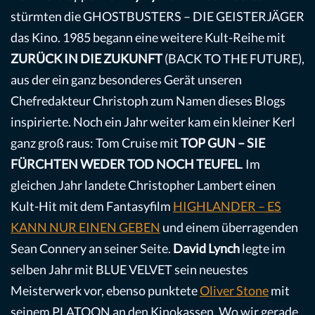
stürmten die GHOSTBUSTERS – DIE GEISTERJÄGER
das Kino. 1985 begann eine weitere Kult-Reihe mit
ZURÜCK IN DIE ZUKUNFT
(BACK TO THE FUTURE),
aus der ein ganz besonderes Gerät unseren
Chefredakteur Christoph zum Namen dieses Blogs
inspirierte. Noch ein Jahr weiter kam ein kleiner Kerl
ganz groß raus: Tom Cruise mit
TOP GUN – SIE
FÜRCHTEN WEDER TOD NOCH TEUFEL
. Im
gleichen Jahr landete Christopher Lambert einen
Kult-Hit mit dem Fantasyfilm
HIGHLANDER – ES
KANN NUR EINEN GEBEN
und einem überragenden
Sean Connery an seiner Seite.
David Lynch
legte im
selben Jahr mit BLUE VELVET sein neuestes
Meisterwerk vor, ebenso punktete
Oliver Stone
mit
seinem PLATOON an den Kinokassen. Wo wir gerade