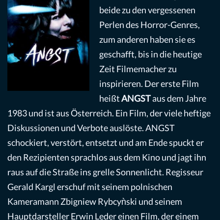
beide zu den vergessenen
Perlen des Horror-Genres,
zum anderen haben sie es
geschafft, bis in die heutige
Zeit Filmemacher zu
inspirieren. Der erste Film
heißt
ANGST
aus dem Jahre
1983 und ist aus Österreich. Ein Film, der viele heftige
Diskussionen und Verbote auslöste. ANGST
schockiert, verstört, entsetzt und am Ende spuckt er
den Rezipienten sprachlos aus dem Kino und jagt ihn
raus auf die Straße ins grelle Sonnenlicht. Regisseur
Gerald Kargl erschuf mit seinem polnischen
Kameramann Zbigniew Rybcyǹski und seinem
Hauptdarsteller Erwin Leder einen Film, der einem