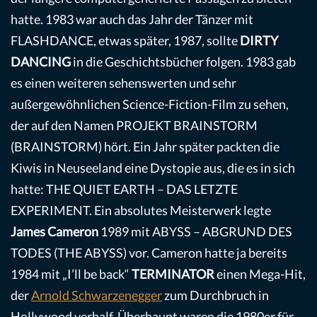
hatte. 1983 war auch das Jahr der Tänzer mit
FLASHDANCE, etwas später, 1987, sollte
DIRTY
DANCING
in die Geschichtsbücher folgen. 1983 gab
es einen weiteren sehenswerten und sehr
außergewöhnlichen Science-Fiction-Film zu sehen,
der auf den Namen PROJEKT BRAINSTORM
(BRAINSTORM) hört. Ein Jahr später packten die
Kiwis in Neuseeland eine Dystopie aus, die es in sich
hatte: THE QUIET EARTH – DAS LETZTE
EXPERIMENT. Ein absolutes Meisterwerk legte
James Cameron
1989 mit ABYSS – ABGRUND DES
TODES (THE ABYSS) vor. Cameron hatte ja bereits
1984 mit „I’ll be back“
TERMINATOR
einen Mega-Hit,
der
Arnold Schwarzenegger
zum Durchbruch in
Hollywood verhalf. Überhaupt waren die 1980er für