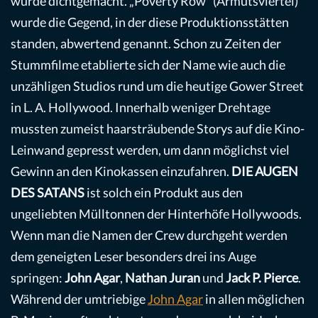
wurde dichtgemacht. „Poverty Row“ (Armutsviertel)
wurde die Gegend, in der diese Produktionsstätten
standen, abwertend genannt. Schon zu Zeiten der
Stummfilme etablierte sich der Name wie auch die
unzähligen Studios rund um die heutige Gower Street
in L. A. Hollywood. Innerhalb weniger Drehtage
mussten zumeist haarsträubende Storys auf die Kino-
Leinwand gepresst werden, um dann möglichst viel
Gewinn an den Kinokassen einzufahren.
DIE AUGEN
DES SATANS
ist solch ein Produkt aus den
ungeliebten Mülltonnen der Hinterhöfe Hollywoods.
Wenn man die Namen der Crew durchgeht werden
dem geneigten Leser besonders drei ins Auge
springen:
John Agar
,
Nathan Juran
und
Jack P. Pierce
.
Während der umtriebige
John Agar
in allen möglichen