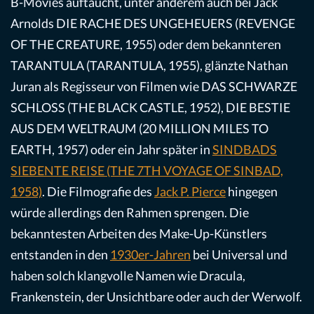
B-Movies auftaucht, unter anderem auch bei Jack
Arnolds DIE RACHE DES UNGEHEUERS (REVENGE
OF THE CREATURE, 1955) oder dem bekannteren
TARANTULA (TARANTULA, 1955), glänzte Nathan
Juran als Regisseur von Filmen wie DAS SCHWARZE
SCHLOSS (THE BLACK CASTLE, 1952), DIE BESTIE
AUS DEM WELTRAUM (20 MILLION MILES TO
EARTH, 1957) oder ein Jahr später in
SINDBADS
SIEBENTE REISE (THE 7TH VOYAGE OF SINBAD,
1958)
. Die Filmografie des
Jack P. Pierce
hingegen
würde allerdings den Rahmen sprengen. Die
bekanntesten Arbeiten des Make-Up-Künstlers
entstanden in den
1930er-Jahren
bei Universal und
haben solch klangvolle Namen wie Dracula,
Frankenstein, der Unsichtbare oder auch der Werwolf.