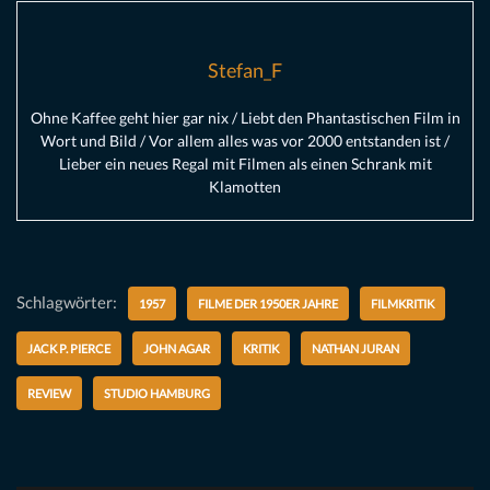
Stefan_F
Ohne Kaffee geht hier gar nix / Liebt den Phantastischen Film in
Wort und Bild / Vor allem alles was vor 2000 entstanden ist /
Lieber ein neues Regal mit Filmen als einen Schrank mit
Klamotten
Schlagwörter:
1957
FILME DER 1950ER JAHRE
FILMKRITIK
JACK P. PIERCE
JOHN AGAR
KRITIK
NATHAN JURAN
REVIEW
STUDIO HAMBURG