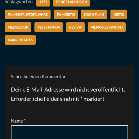
Schlagwörter:
1971
BRUCE LANGHORN
FILME DER 1970ER JAHRE
FILMKRITIK
KOCH FILMS
KRITIK
MEDIABOOK
PETER FONDA
REVIEW
VILMOS ZSIGMOND
WARREN OATES
Schreibe einen Kommentar
Deine E-Mail-Adresse wird nicht veröffentlicht.
Erforderliche Felder sind mit
*
markiert
Name
*