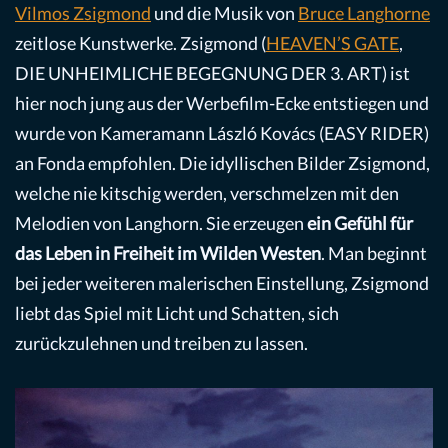
Vilmos Zsigmond
und die Musik von
Bruce Langhorne
zeitlose Kunstwerke. Zsigmond (
HEAVEN’S GATE
,
DIE UNHEIMLICHE BEGEGNUNG DER 3. ART) ist
hier noch jung aus der Werbefilm-Ecke entstiegen und
wurde von Kameramann László Kovács (EASY RIDER)
an Fonda empfohlen. Die idyllischen Bilder Zsigmond,
welche nie kitschig werden, verschmelzen mit den
Melodien von Langhorn. Sie erzeugen
ein Gefühl für
das Leben in Freiheit im Wilden Westen
. Man beginnt
bei jeder weiteren malerischen Einstellung, Zsigmond
liebt das Spiel mit Licht und Schatten, sich
zurückzulehnen und treiben zu lassen.