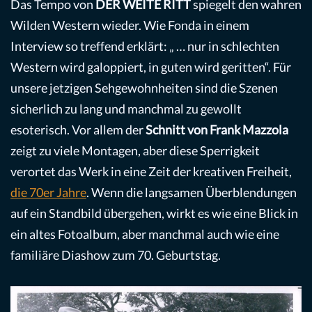
Das Tempo von
DER WEITE RITT
spiegelt den wahren
Wilden Western wieder. Wie Fonda in einem
Interview so treffend erklärt: „ … nur in schlechten
Western wird galoppiert, in guten wird geritten“. Für
unsere jetzigen Sehgewohnheiten sind die Szenen
sicherlich zu lang und manchmal zu gewollt
esoterisch. Vor allem der
Schnitt von Frank Mazzola
zeigt zu viele Montagen, aber diese Sperrigkeit
verortet das Werk in eine Zeit der kreativen Freiheit,
die 70er Jahre
. Wenn die langsamen Überblendungen
auf ein Standbild übergehen, wirkt es wie eine Blick in
ein altes Fotoalbum, aber manchmal auch wie eine
familiäre Diashow zum 70. Geburtstag.