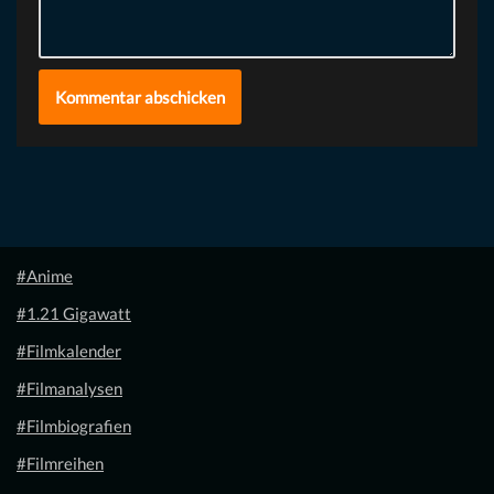
#Anime
#1.21 Gigawatt
#Filmkalender
#Filmanalysen
#Filmbiografien
#Filmreihen