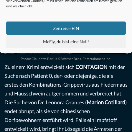
Wir verwenden Cookies, um zu sehen, welche Texte euch am Besten gefallen
und welche nicht.
Zeitreise EIN
McFly, du bist eine Null!
Photo: Claudette Barius © Warner Bros. Entertainment Inc.
Zu einem Krimi entwickelt sich
CONTAGION
mit der
Suche nach Patient 0, der- oder diejenige, die als
erstes den Kombinations-Grippevirus aus Fledermaus
und Hausschwein aufgenommen und verbreitet hat.
Die Suche von Dr. Leonora Orantes (
Marion Cotillard
)
endet abrupt, als sie von chinesischen
Dorfbewohnern entführt wird. Falls ein Impfstoff
entwickelt wird, bringt ihr Lösegeld die Ärmsten der