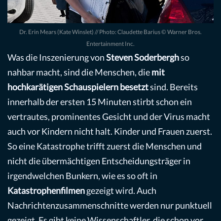
Dr. Erin Mears (Kate Winslet) // Photo: Claudette Barius © Warner Bros.
Entertainment Inc.
Was die Inszenierung von
Steven Soderbergh
so
nahbar macht, sind die Menschen, die
mit
hochkarätigen Schauspielern besetzt
sind. Bereits
innerhalb der ersten 15 Minuten stirbt schon ein
vertrautes, prominentes Gesicht und der Virus macht
auch vor Kindern nicht halt. Kinder und Frauen zuerst.
So eine Katastrophe trifft zuerst die Menschen und
nicht die übermächtigen Entscheidungsträger in
irgendwelchen Bunkern, wie es so oft in
Katastrophenfilmen
gezeigt wird. Auch
Nachrichtenzusammenschnitte werden nur punktuell
gezeigt. Es gibt keine Wissenschaftler, die schon vor