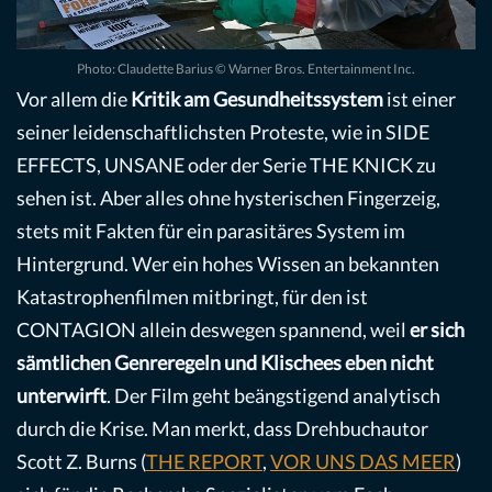
Photo: Claudette Barius © Warner Bros. Entertainment Inc.
Vor allem die
Kritik am Gesundheitssystem
ist einer
seiner leidenschaftlichsten Proteste, wie in SIDE
EFFECTS, UNSANE oder der Serie THE KNICK zu
sehen ist. Aber alles ohne hysterischen Fingerzeig,
stets mit Fakten für ein parasitäres System im
Hintergrund. Wer ein hohes Wissen an bekannten
Katastrophenfilmen mitbringt, für den ist
CONTAGION allein deswegen spannend, weil
er sich
sämtlichen Genreregeln und Klischees eben nicht
unterwirft
. Der Film geht beängstigend analytisch
durch die Krise. Man merkt, dass Drehbuchautor
Scott Z. Burns (
THE REPORT
,
VOR UNS DAS MEER
)