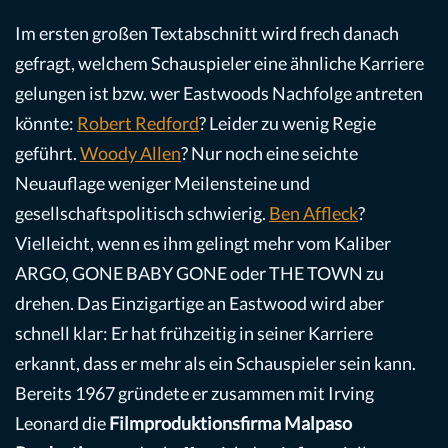
Im ersten großen Textabschnitt wird frech danach
gefragt, welchem Schauspieler eine ähnliche Karriere
gelungen ist bzw. wer Eastwoods Nachfolge antreten
könnte:
Robert Redford
? Leider zu wenig Regie
geführt.
Woody Allen
? Nur noch eine seichte
Neuauflage weniger Meilensteine und
gesellschaftspolitisch schwierig.
Ben Affleck
?
Vielleicht, wenn es ihm gelingt mehr vom Kaliber
ARGO, GONE BABY GONE oder THE TOWN zu
drehen. Das Einzigartige an Eastwood wird aber
schnell klar: Er hat frühzeitig in seiner Karriere
erkannt, dass er mehr als ein Schauspieler sein kann.
Bereits 1967 gründete er zusammen mit Irving
Leonard die
Filmproduktionsfirma Malpaso