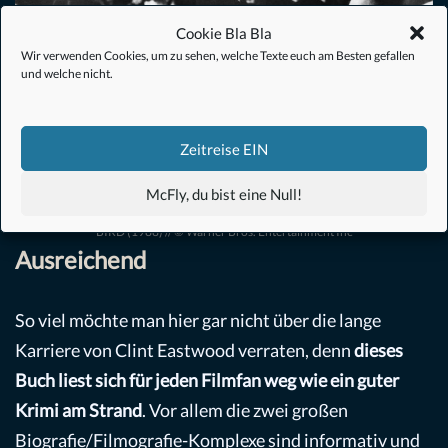
Cookie Bla Bla
Wir verwenden Cookies, um zu sehen, welche Texte euch am Besten gefallen
und welche nicht.
Zeitreise EIN
McFly, du bist eine Null!
BIRD (1988) // © Warner Bros. Entertainment Inc
Ausreichend
So viel möchte man hier gar nicht über die lange
Karriere von Clint Eastwood verraten, denn
dieses
Buch liest sich für jeden Filmfan weg wie ein guter
Krimi am Strand
. Vor allem die zwei großen
Biografie/Filmografie-Komplexe sind informativ und