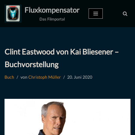
Fluxkompensator
Zum
Das Filmportal
Inhalt
springen
Clint Eastwood von Kai Bliesener –
Buchvorstellung
Buch
von
Christoph Müller
20. Juni 2020