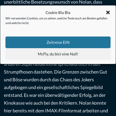
unerbittliche Besetzungswunsch von Nolan, dass
Heath Ledger
den Joker spielen sollte, wurde von
Cookie Bla Bla
Warner Bros.
abgesegnet. Der überraschende Tod
Wir verwenden Cookies, um zu sehen, welche Texte euch am Besten gefallen
und welche nicht.
Ledgers vor dem Kinostart erzeugte eine
geschmacklose Werbung auf
THE DARK KNIGHT
(2008)
. Der Film stellte jedoch alles Bisherige aus
Zeitreise EIN
diesem Genre in den Schatten. Schauspielerisch,
McFly, du bist eine Null!
erzählerisch und inszenatorisch ließ dieser Film alle
anderen Superheldenfilme sprichwörtlich in den
Strumpfhosen dastehen. Die Grenzen zwischen Gut
und Böse wurden durch das Chaos des Jokers
aufgebogen und ein gesellschaftliches Spiegelbild
entstand. Es war ein überwältigender Erfolg, an der
Kinokasse wie auch bei den Kritikern. Nolan konnte
hier bereits mit dem IMAX-Filmformat arbeiten und