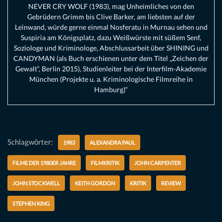
NEVER CRY WOLF (1983), mag Unheimliches von den
Gebrüdern Grimm bis Clive Barker, am liebsten auf der
Leinwand, würde gerne einmal Nosferatu in Murnau sehen und
Suspiria am Königsplatz, dazu Weißwürste mit süßem Senf,
Soziologe und Kriminologe, Abschlussarbeit über SHINING und
CANDYMAN (als Buch erschienen unter dem Titel „Zeichen der
Gewalt“, Berlin 2015), Studienleiter bei der Interfilm-Akademie
München (Projekte u. a. Kriminologische Filmreihe in
Hamburg)“
Schlagwörter:
1983
ALEXANDRA PAUL
FILME DER 1980ER JAHRE
FILMKRITIK
JOHN CARPENTER
JOHN STOCKWELL
KEITH GORDON
KRITIK
REVIEW
STEPHEN KING