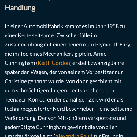
Handlung
In einer Automobilfabrik kommt es im Jahr 1958 zu
einer Kette seltsamer Zwischenfälle im
Zusammenhang mit einem feuerroten Plymouth Fury,
die im Tod eines Mechanikers gipfeln. Arnie
Cunningham (
Keith Gordon
) ersteht zwanzig Jahre
später den Wagen, der von seinem Vorbesitzer nur
Christine genannt wurde. Von da an geschieht mit
dem schmächtigen Jungen – entsprechend den
Teenager-Komödien der damaligen Zeit wird er als
technikbegeisterter Nerd beschrieben – eine seltsame
Veränderung. Der von Mitschülern verspottete und
gedemütigte Cunningham gewinnt die von allen
umschwärmte Leigh (
Alexandra Paul
) zur Freundin,