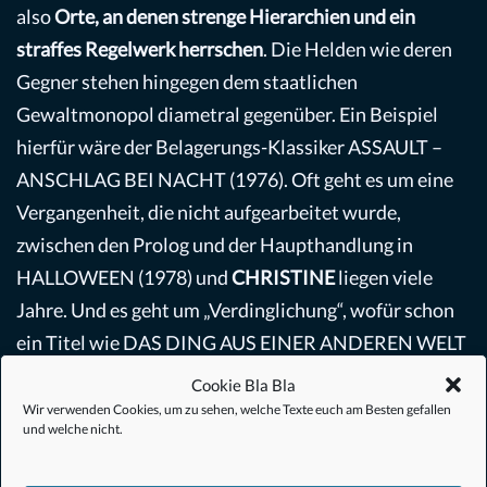
also
Orte, an denen strenge Hierarchien und ein
straffes Regelwerk herrschen
. Die Helden wie deren
Gegner stehen hingegen dem staatlichen
Gewaltmonopol diametral gegenüber. Ein Beispiel
hierfür wäre der Belagerungs-Klassiker ASSAULT –
ANSCHLAG BEI NACHT (1976). Oft geht es um eine
Vergangenheit, die nicht aufgearbeitet wurde,
zwischen den Prolog und der Haupthandlung in
HALLOWEEN (1978) und
CHRISTINE
liegen viele
Jahre. Und es geht um „Verdinglichung“, wofür schon
ein Titel wie DAS DING AUS EINER ANDEREN WELT
(THE THING, 1982) programmatisch steht. Auch
Cookie Bla Bla
soziale Beziehungen erscheinen wie Waren
, die am
Wir verwenden Cookies, um zu sehen, welche Texte euch am Besten gefallen
und welche nicht.
Markt gehandelt werden.
CHRISTINE
beginnt mit
dem monotonen Alltag in einer Fließbandproduktion,