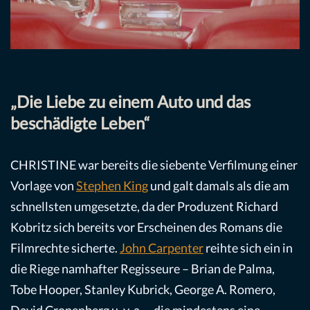
„Die Liebe zu einem Auto und das
beschädigte Leben“
CHRISTINE war bereits die siebente Verfilmung einer
Vorlage von
Stephen King
und galt damals als die am
schnellsten umgesetzte, da der Produzent Richard
Kobritz sich bereits vor Erscheinen des Romans die
Filmrechte sicherte.
John Carpenter
reihte sich ein in
die Riege namhafter Regisseure – Brian de Palma,
Tobe Hooper, Stanley Kubrick, George A. Romero,
David Cronenberg u. v. a. – die mindestens eine