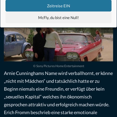
wo es zu einem tödlichen „Unglücksfall“ kommt.
Zeitreise EIN
McFly, du bist eine Null!
© Sony Pictures Home Entertainment
Arnie Cunninghams Name wird verballhornt, er könne
„nicht mit Mädchen“ und tatsächlich hatte er zu
Beginn niemals eine Freundin, er verfügt über kein
„sexuelles Kapital“ welches ihn ökonomisch
gesprochen attraktiv und erfolgreich machen würde.
Erich Fromm beschrieb eine starke emotionale