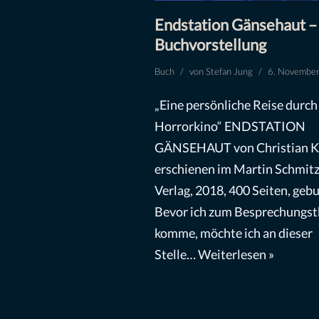
Endstation Gänsehaut –
Buchvorstellung
Buch
von
Stefan Jung
6. Novembe
„Eine persönliche Reise durch
Horrorkino“ ENDSTATION
GÄNSEHAUT von Christian K
erschienen im Martin Schmit
Verlag, 2018, 400 Seiten, geb
Bevor ich zum Besprechungs
komme, möchte ich an dieser
Stelle…
Weiterlesen »