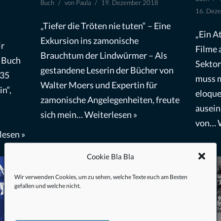
Buch
von
Paula
19. Dezember 2018
16. Dez
„Tiefer die Tröten nie tuten“ – Eine
„Ein A
Exkursion ins zamonische
ir
Filme 
Brauchtum der Lindwürmer – Als
n Buch
Sektor
gestandene Leserin der Bücher von
„35
muss m
Walter Moers und Expertin für
n“,
eloque
zamonische Angelegenheiten, freute
ausein
sich mein…
Weiterlesen »
von…
lesen »
Cookie Bla Bla
Wir verwenden Cookies, um zu sehen, welche Texte euch am Besten
gefallen und welche nicht.