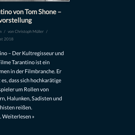
tino von Tom Shone –
vorstellung
m
von
Christoph Müller
st 2018
ino – Der Kultregisseur und
Filme Tarantino ist ein
en in der Filmbranche. Er
t es, dass sich hochkarätige
pieler um Rollen von
n, Halunken, Sadisten und
isten reißen.
…
Weiterlesen »