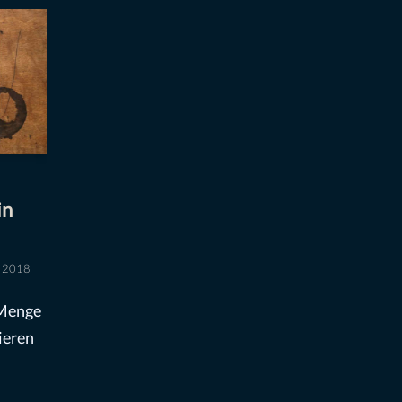
in
i 2018
 Menge
ieren