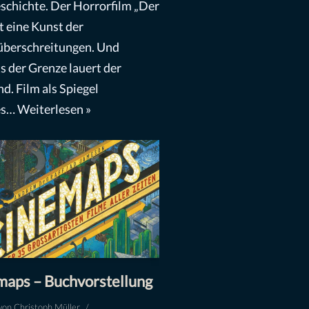
schichte. Der Horrorfilm „Der
st eine Kunst der
berschreitungen. Und
ts der Grenze lauert der
d. Film als Spiegel
es…
Weiterlesen »
maps – Buchvorstellung
von
Christoph Müller