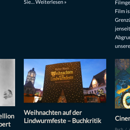
Sie…
Weiterlesen »
Filmge
Film i
Grenzü
jensei
Abgrun
unser
Weihnachten auf der
llion
Cine
Lindwurmfeste – Buchkritik
bert
Buch