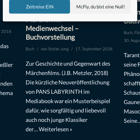
Zeitreise EIN
McFly, du bist eine Null!
Taran
Märchen im
Buch
Medienwechsel –
r 2018
Buch
,
Fil
Buchvorstellung
30. Augu
 das
Buch
von
Stefan Jung
17. September 2018
Tarant
Zur Geschichte und Gegenwart des
seine 
eßler
Märchenfilms. (J.B. Metzler, 2018)
Phänom
z
Die kürzliche Neuveröffentlichung
schaff
unden
von PANS LABYRINTH im
Schaus
thema
Mediabook war ein Musterbeispiel
Gauner
dafür, wie sorgfältig und liebevoll
Masoch
auch noch junge Klassiker
Seine
der…
Weiterlesen »