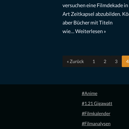
versuchen eine Filmdekade in 
Art Zeitkapsel abzubilden. K
aber Bücher mit Titeln
wie…
Weiterlesen »
« Zurück
1
2
3
4
#Anime
#1.21 Gigawatt
#Filmkalender
#Filmanalysen