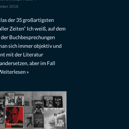
ember 2018
tlas der 35 großartigsten
aller Zeiten“ Ich weiß, auf dem
 der Buchbesprechungen
an sich immer objektiv und
nt mit der Literatur
andersetzen, aber im Fall
Weiterlesen »