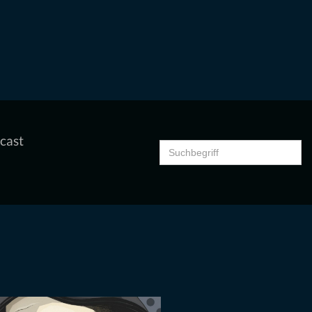
cast
Search
for: