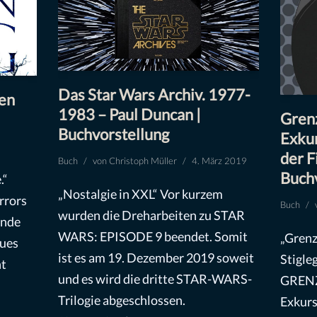
Das Star Wars Archiv. 1977-
en
1983 – Paul Duncan |
Gren
Buchvorstellung
Exkur
der F
Buch
von
Christoph Müller
4. März 2019
Buch
.“
„Nostalgie in XXL“ Vor kurzem
rrors
Buch
wurden die Dreharbeiten zu STAR
Ende
WARS: EPISODE 9 beendet. Somit
„Grenz
eues
ist es am 19. Dezember 2019 soweit
Stigle
ht
und es wird die dritte STAR-WARS-
GREN
Trilogie abgeschlossen.
Exkurs