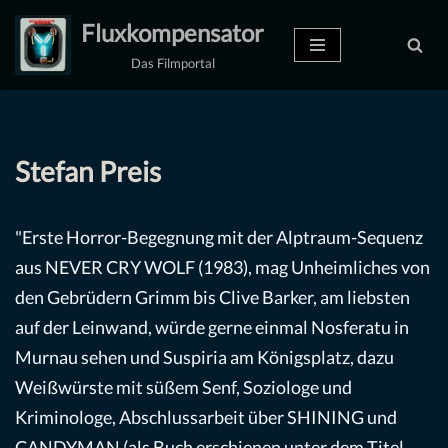
Fluxkompensator
Zum
Das Filmportal
Inhalt
springen
Stefan Preis
"Erste Horror-Begegnung mit der Alptraum-Sequenz
aus NEVER CRY WOLF (1983), mag Unheimliches von
den Gebrüdern Grimm bis Clive Barker, am liebsten
auf der Leinwand, würde gerne einmal Nosferatu in
Murnau sehen und Suspiria am Königsplatz, dazu
Weißwürste mit süßem Senf, Soziologe und
Kriminologe, Abschlussarbeit über SHINING und
CANDYMAN (als Buch erschienen unter dem Titel