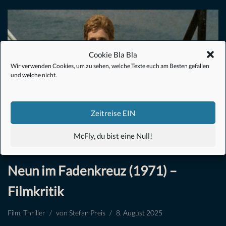
Cookie Bla Bla
Wir verwenden Cookies, um zu sehen, welche Texte euch am Besten gefallen
und welche nicht.
Zeitreise EIN
McFly, du bist eine Null!
Neun im Fadenkreuz (1971) –
Filmkritik
Film
,
Thriller
von
Stefan Preis
8. August 2025