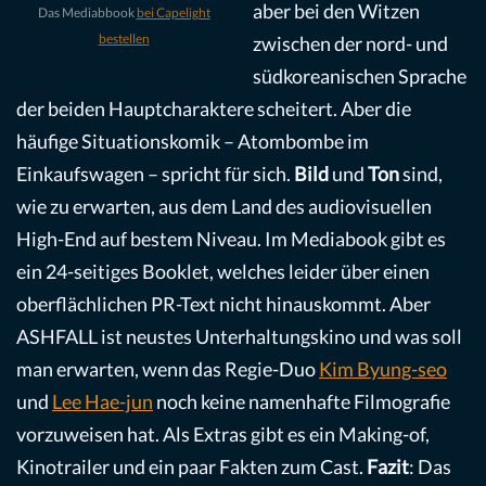
aber bei den Witzen
Das Mediabbook
bei Capelight
bestellen
zwischen der nord- und
südkoreanischen Sprache
der beiden Hauptcharaktere scheitert. Aber die
häufige Situationskomik – Atombombe im
Einkaufswagen – spricht für sich.
Bild
und
Ton
sind,
wie zu erwarten, aus dem Land des audiovisuellen
High-End auf bestem Niveau. Im Mediabook gibt es
ein 24-seitiges Booklet, welches leider über einen
oberflächlichen PR-Text nicht hinauskommt. Aber
ASHFALL ist neustes Unterhaltungskino und was soll
man erwarten, wenn das Regie-Duo
Kim Byung-seo
und
Lee Hae-jun
noch keine namenhafte Filmografie
vorzuweisen hat. Als Extras gibt es ein Making-of,
Kinotrailer und ein paar Fakten zum Cast.
Fazit
: Das