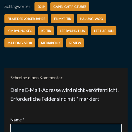
Schlagwörter:
2019
CAPELIGHT PICTURES
FILME DER 2010ER JAHRE
FILMKRITIK
HA JUNG-WOO
KIM BYUNG-SEO
KRITIK
LEE BYUNG-HUN
LEE HAE-JUN
MA DONG-SEOK
MEDIABOOK
REVIEW
Schreibe einen Kommentar
Deine E-Mail-Adresse wird nicht veröffentlicht.
Erforderliche Felder sind mit
*
markiert
Name
*