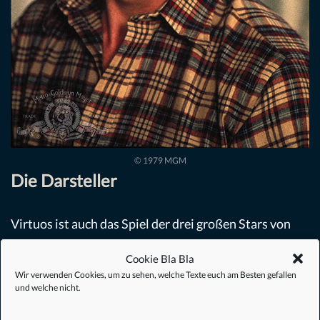
© 1979 MGM
Die Darsteller
Virtuos ist auch das Spiel der drei großen Stars von
AMITYVILLE,
James Brolin
UNTERNEHMEN
Cookie Bla Bla
CAPRICORN (CAPRICORN ONE, 1977),
DER
Wir verwenden Cookies, um zu sehen, welche Texte euch am Besten gefallen
TEUFEL AUF RÄDERN (THE CAR, 1977)
und
und welche nicht.
WESTWORLD (WESTWORLD, 1973),
Margot Kidder