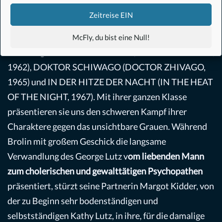
DIE SCHWESTERN DES BÖSEN (SISTERS, 1972),
Zeitreise EIN
JESSY – DIE TREPPE IN DEN TOD (BLACK
CHRISTMAS, 1974) und (SUPERMAN (1978) sowie
McFly, du bist eine Null!
Rod Steiger DER LÄNGSTE TAG (THE LONGEST DAY,
1962), DOKTOR SCHIWAGO (DOCTOR ZHIVAGO,
1965) und IN DER HITZE DER NACHT (IN THE HEAT
OF THE NIGHT, 1967). Mit ihrer ganzen Klasse
präsentieren sie uns den schweren Kampf ihrer
Charaktere gegen das unsichtbare Grauen. Während
Brolin mit großem Geschick die langsame
Verwandlung des George Lutz v
om liebenden Mann
zum cholerischen und gewalttätigen Psychopathen
präsentiert, stürzt seine Partnerin Margot Kidder, von
der zu Beginn sehr bodenständigen und
selbstständigen Kathy Lutz, in ihre, für die damalige