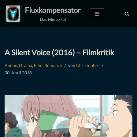
Fluxkompensator
Zum
Das Filmportal
Inhalt
springen
A Silent Voice (2016) – Filmkritik
Anime
,
Drama
,
Film
,
Romanze
von
Christopher
30. April 2018