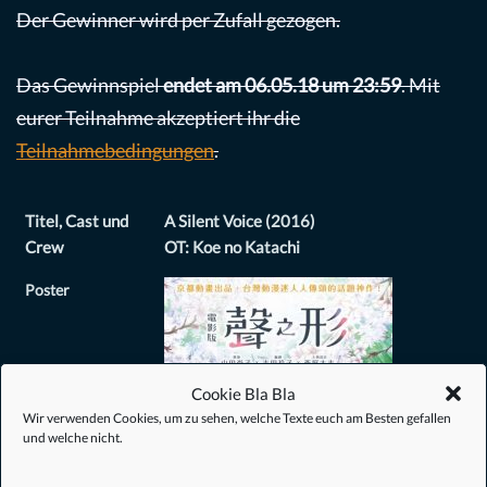
Der Gewinner wird per Zufall gezogen.
Das Gewinnspiel
endet am 06.05.18 um 23:59
. Mit
eurer Teilnahme akzeptiert ihr die
Teilnahmebedingungen
.
Titel, Cast und
A Silent Voice (2016)
Crew
OT: Koe no Katachi
Poster
Cookie Bla Bla
Wir verwenden Cookies, um zu sehen, welche Texte euch am Besten gefallen
und welche nicht.