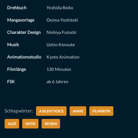
Drehbuch
Yoshida Reiko
Mangavorlage
Ooima Yoshitoki
Charakter Design
Nishiya Futoshi
Musik
Ushio Kensuke
Animationsstudio
Kyoto Animation
Filmlänge
130 Minuten
FSK
ab 6 Jahren
Schlagwörter:
A SILENT VOICE
ANIME
FILMKRITIK
KAZÉ
KRITIK
REVIEW