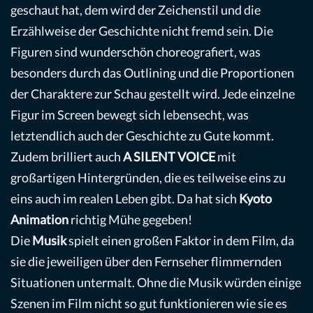
geschaut hat, dem wird der Zeichenstil und die
Erzählweise der Geschichte nicht fremd sein. Die
Figuren sind wunderschön choreografiert, was
besonders durch das Outlining und die Proportionen
der Charaktere zur Schau gestellt wird. Jede einzelne
Figur im Screen bewegt sich lebensecht, was
letztendlich auch der Geschichte zu Gute kommt.
Zudem brilliert auch
A SILENT VOICE
mit
großartigen Hintergründen, die es teilweise eins zu
eins auch im realen Leben gibt. Da hat sich
Kyoto
Animation
richtig Mühe gegeben!
Die
Musik
spielt einen großen Faktor in dem Film, da
sie die jeweiligen über den Fernseher flimmernden
Situationen untermalt. Ohne die Musik würden einige
Szenen im Film nicht so gut funktionieren wie sie es