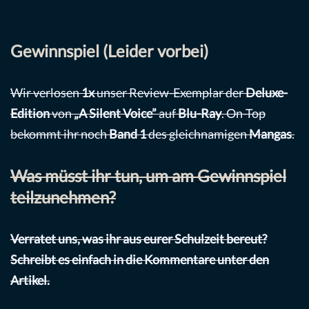
Gewinnspiel (Leider vorbei)
Wir verlosen
1x
unser Review-Exemplar der
Deluxe-
Edition
von
„A Silent Voice”
auf
Blu-Ray
. On-Top
bekommt ihr noch
Band 1
des gleichnamigen
Mangas
.
Was müsst ihr tun, um am Gewinnspiel
teilzunehmen?
Verratet uns, was ihr aus eurer Schulzeit bereut?
Schreibt es einfach in die Kommentare unter den
Artikel.