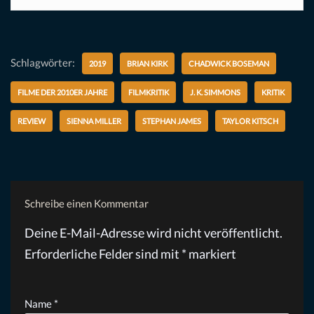
Schlagwörter:
2019
BRIAN KIRK
CHADWICK BOSEMAN
FILME DER 2010ER JAHRE
FILMKRITIK
J. K. SIMMONS
KRITIK
REVIEW
SIENNA MILLER
STEPHAN JAMES
TAYLOR KITSCH
Schreibe einen Kommentar
Deine E-Mail-Adresse wird nicht veröffentlicht.
Erforderliche Felder sind mit
*
markiert
Name
*