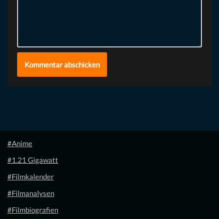
#Anime
#1.21 Gigawatt
#Filmkalender
#Filmanalysen
#Filmbiografien