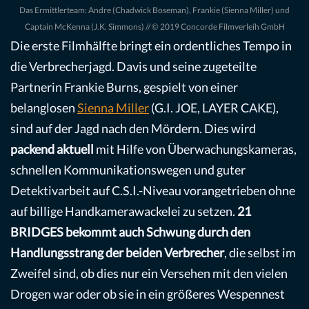
Das Ermittlerteam: Andre (Chadwick Boseman), Frankie (Sienna Miller) und
Captain McKenna (J.K. Simmons) // © 2019 Concorde Filmverleih GmbH
Die erste Filmhälfte bringt ein ordentliches Tempo in
die Verbrecherjagd. Davis und seine zugeteilte
Partnerin Frankie Burns, gespielt von einer
belanglosen
Sienna Miller
(G.I. JOE, LAYER CAKE),
sind auf der Jagd nach den Mördern. Dies wird
packend aktuell
mit Hilfe von Überwachungskameras,
schnellen Kommunikationswegen und guter
Detektivarbeit auf C.S.I.-Niveau vorangetrieben ohne
auf billige Handkamerawackelei zu setzen.
21
BRIDGES bekommt auch Schwung durch den
Handlungsstrang der beiden Verbrecher
, die selbst im
Zweifel sind, ob dies nur ein Versehen mit den vielen
Drogen war oder ob sie in ein größeres Wespennest